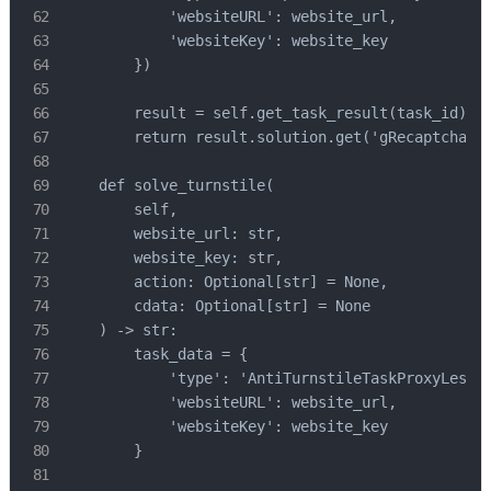
            'websiteURL': website_url,

            'websiteKey': website_key

        })

        result = self.get_task_result(task_id)

        return result.solution.get('gRecaptchaRes
    def solve_turnstile(

        self,

        website_url: str,

        website_key: str,

        action: Optional[str] = None,

        cdata: Optional[str] = None

    ) -> str:

        task_data = {

            'type': 'AntiTurnstileTaskProxyLess',
            'websiteURL': website_url,

            'websiteKey': website_key

        }
