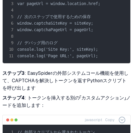
var pageUrl = window.location.href;

// 次のステップで使用するための保存

window.captchaSiteKey = siteKey;

window.captchaPageUrl = pageUrl;

// デバッグ用のログ

console.log('Site Key:', siteKey);

console.log('Page URL:', pageUrl);
ステップ3
: EasySpiderの外部システムコール機能を使用し
て、CAPTCHAを解決しトークンを返すPythonスクリプト
を呼び出します
ステップ4
: トークンを挿入する別の「カスタムアクション」ノ
ードを追加します：
javascript
Copy
// 外部スクリプトから渡されたトークン
