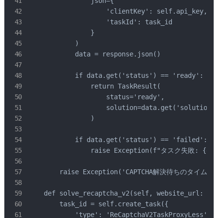
                json={

                    'clientKey': self.api_key,

                    'taskId': task_id

                }

            )

            data = response.json()

            if data.get('status') == 'ready':

                return TaskResult(

                    status='ready',

                    solution=data.get('solution')
                )

            if data.get('status') == 'failed':

                raise Exception(f"タスク失敗: {data.
        raise Exception('CAPTCHA解決待ちのタイムアウ
    def solve_recaptcha_v2(self, website_url: str
        task_id = self.create_task({

            'type': 'ReCaptchaV2TaskProxyLess',
