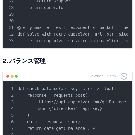
        return wrapper

    return decorator

@retry(max_retries=3, exponential_backoff=True)

def solve_with_retry(capsolver, url: str, site_ke
    return capsolver.solve_recaptcha_v2(url, sit
2. バランス管理
python
Copy
def check_balance(api_key: str) -> float:

    response = requests.post(

        'https://api.capsolver.com/getBalance',

        json={'clientKey': api_key}

    )

    data = response.json()

    return data.get('balance', 0)
