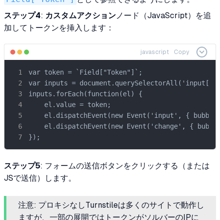
ステップ4
:
カスタムアクション
ノード（JavaScript）を追
加してトークンを挿入します：
javascript
Copy
var token = `Field["Token"]`;

var inputs = document.querySelectorAll('input[nam
inputs.forEach(function(el) {

    el.value = token;

    el.dispatchEvent(new Event('input', { bubbles
    el.dispatchEvent(new Event('change', { bubble
});
ステップ5
: フォームの送信ボタンをクリックする（または
JSで送信）します。
注意: プロキシなしTurnstileは多くのサイトで動作し
ますが、一部の展開ではトークンがソルバーのIPに