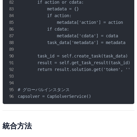
        if action or cdata:

            metadata = {}

            if action:

                metadata['action'] = action

            if cdata:

                metadata['cdata'] = cdata

            task_data['metadata'] = metadata

        task_id = self.create_task(task_data)

        result = self.get_task_result(task_id)

        return result.solution.get('token', '') i
# グローバルインスタンス

capsolver = CapSolverService()
統合方法