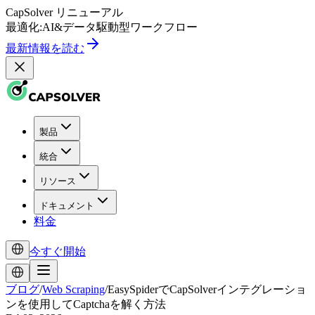
CapSolver
リニューアル
最適化:
AI
&
データ駆動型
ワークフロー
最新情報を読む
製品
統合
リソース
ドキュメント
料金
今すぐ開始
ブログ
/
Web Scraping
/
EasySpiderでCapSolverインテグレーショ
ンを使用してCaptchaを解く方法