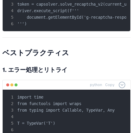
token = capsolver.solve_recaptcha_v2(current_url,
driver.execute_script(f'''

    document.getElementById('g-recaptcha-response
''')
ベストプラクティス
1. エラー処理とリトライ
python
Copy
import time

from functools import wraps

from typing import Callable, TypeVar, Any

T = TypeVar('T')
