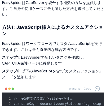
EasySpiderはCapSolverを統合する複数の方法を提供しま
す。ご自身の使用ケースに最も適した方法を選択してくださ
い。
方法1: JavaScript挿入によるカスタムアクショ
ン
EasySpiderはワークフロー内でカスタムJavaScriptを実行
できます。これは最も直感的な統合方法です。
ステップ1
: EasySpiderで新しいタスクを作成し、
CAPTCHA保護ページに移動します
ステップ2
: 以下のJavaScriptを含む「カスタムアクション」
ノードを追加します：
javascript
Copy
// reCAPTCHA要素からsitekeyを抽出

var siteKey = document.querySelector('.g-recaptch