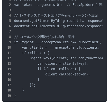
var token = arguments[0];  // EasySpiderから渡され
// レスポンステキストエリアを表示しトークンを設定

document.getElementById('g-recaptcha-response').s
document.getElementById('g-recaptcha-response').v
// コールバック関数がある場合、実行

if (typeof ___grecaptcha_cfg !== 'undefined') {

    var clients = ___grecaptcha_cfg.clients;

    if (clients) {

        Object.keys(clients).forEach(function(key
            var client = clients[key];

            if (client.callback) {

                client.callback(token);

            }

        });

    }

}