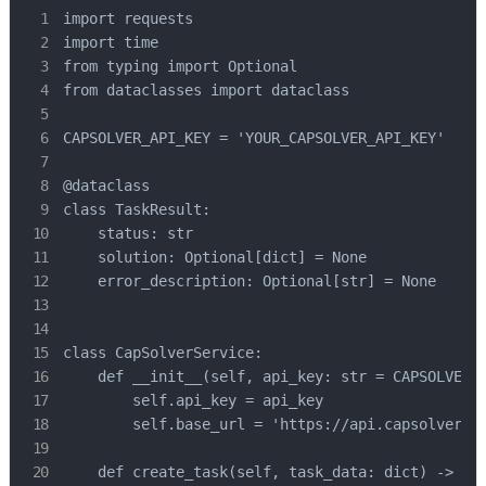
import requests

import time

from typing import Optional

from dataclasses import dataclass

CAPSOLVER_API_KEY = 'YOUR_CAPSOLVER_API_KEY'

@dataclass

class TaskResult:

    status: str

    solution: Optional[dict] = None

    error_description: Optional[str] = None

class CapSolverService:

    def __init__(self, api_key: str = CAPSOLVER_A
        self.api_key = api_key

        self.base_url = 'https://api.capsolver.co
    def create_task(self, task_data: dict) -> str