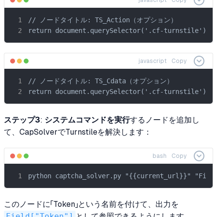
javascript
Copy
// ノードタイトル: TS_Action（オプション）

return document.querySelector('.cf-turnstile')?.
javascript
Copy
// ノードタイトル: TS_Cdata（オプション）

return document.querySelector('.cf-turnstile')?.
ステップ3
:
システムコマンドを実行
するノードを追加し
て、CapSolverでTurnstileを解決します：
bash
Copy
python captcha_solver.py "{{current_url}}" "Fiel
このノードに「Token」という名前を付けて、出力を
Field["Token"]
として参照できるようにします。