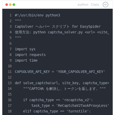
python
Copy
#!/usr/bin/env python3

"""

CapSolver ヘルパー スクリプト for EasySpider

使用方法: python captcha_solver.py <url> <site_key>
"""

import sys

import requests

import time

CAPSOLVER_API_KEY = 'YOUR_CAPSOLVER_API_KEY'

def solve_captcha(url, site_key, captcha_type='re
    """CAPTCHA を解決し、トークンを返します。"""

    if captcha_type == 'recaptcha_v2':

        task_type = 'ReCaptchaV2TaskProxyLess'

    elif captcha_type == 'turnstile':
