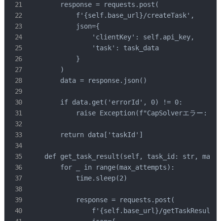
        response = requests.post(

            f'{self.base_url}/createTask',

            json={

                'clientKey': self.api_key,

                'task': task_data

            }

        )

        data = response.json()

        if data.get('errorId', 0) != 0:

            raise Exception(f"CapSolverエラー: {da
        return data['taskId']

    def get_task_result(self, task_id: str, max_a
        for _ in range(max_attempts):

            time.sleep(2)

            response = requests.post(

                f'{self.base_url}/getTaskResult',