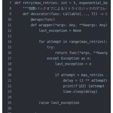
def retry(max_retries: int = 3, exponential_backo
    """指数バックオフによるリトライロジックのデコレータ。
    def decorator(func: Callable[..., T]) -> Call
        @wraps(func)

        def wrapper(*args: Any, **kwargs: Any) ->
            last_exception = None

            for attempt in range(max_retries):

                try:

                    return func(*args, **kwargs)

                except Exception as e:

                    last_exception = e

                    if attempt < max_retries - 1:
                        delay = (2 ** attempt) if
                        print(f'試行 {attem
                        time.sleep(delay)

            raise last_exception
