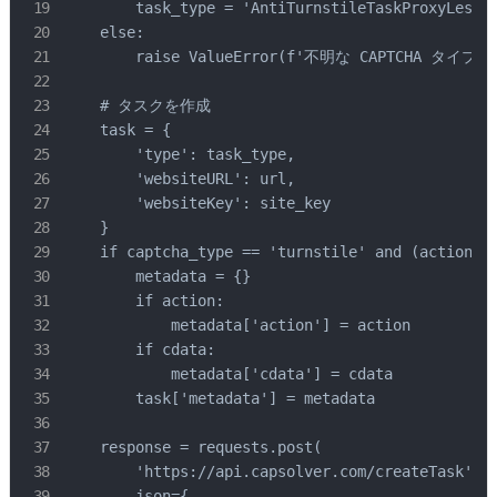
        task_type = 'AntiTurnstileTaskProxyLess'

    else:

        raise ValueError(f'不明な CAPTCHA タイプ: {c
    # タスクを作成

    task = {

        'type': task_type,

        'websiteURL': url,

        'websiteKey': site_key

    }

    if captcha_type == 'turnstile' and (action or
        metadata = {}

        if action:

            metadata['action'] = action

        if cdata:

            metadata['cdata'] = cdata

        task['metadata'] = metadata

    response = requests.post(

        'https://api.capsolver.com/createTask',

        json={
