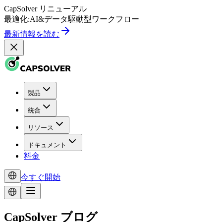
CapSolver
リニューアル
最適化:
AI
&
データ駆動型
ワークフロー
最新情報を読む
製品
統合
リソース
ドキュメント
料金
今すぐ開始
CapSolver ブログ