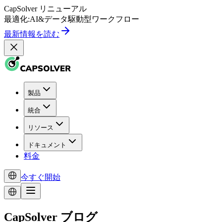
CapSolver
リニューアル
最適化:
AI
&
データ駆動型
ワークフロー
最新情報を読む
製品
統合
リソース
ドキュメント
料金
今すぐ開始
CapSolver ブログ