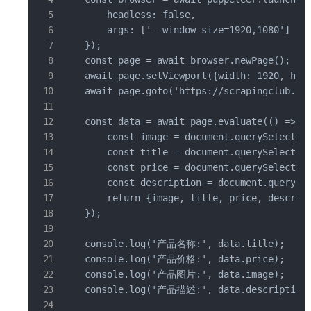
        headless: false,

        args: ['--window-size=1920,1080']

    });

    const page = await browser.newPage();

    await page.setViewport({width: 1920, heig
    await page.goto('https://scrapingclub.com
    const data = await page.evaluate(() => {

        const image = document.querySelector(
        const title = document.querySelector(
        const price = document.querySelector(
        const description = document.querySel
        return {image, title, price, descript
    });

    console.log('产品名称:', data.title);

    console.log('产品价格:', data.price);

    console.log('产品图片:', data.image);

    console.log('产品描述:', data.description)