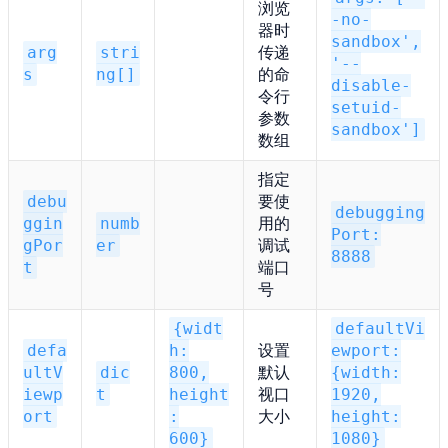
浏览
-no-
器时
sandbox',
arg
stri
传递
'--
s
ng[]
的命
disable-
令行
setuid-
参数
sandbox']
数组
指定
debu
要使
debugging
ggin
numb
用的
Port:
gPor
er
调试
8888
t
端口
号
{widt
defaultVi
defa
h:
设置
ewport:
ultV
dic
800,
默认
{width:
iewp
t
height
视口
1920,
ort
:
大小
height:
600}
1080}