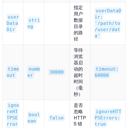
指定
userDataD
用户
user
ir:
stri
数据
Data
'/path/to
ng
目录
Dir
/user/dat
的路
a'
径
等待
浏览
器启
time
numb
动的
timeout:
30000
out
er
超时
60000
时间
（毫
秒）
igno
是否
reHT
忽略
ignoreHTT
bool
TPSE
false
HTTP
PSErrors:
ean
S 错
rror
true