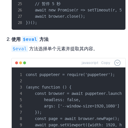
    // 暂停 5 秒

    await new Promise(r => setTimeout(r, 5000
    await browser.close();

})();
使用
$eval
方法
$eval
方法选择单个元素并提取其内容。
javascript
Copy
const puppeteer = require('puppeteer');

(async function () {

    const browser = await puppeteer.launch({

        headless: false,

        args: ['--window-size=1920,1080']

    });

    const page = await browser.newPage();

    await page.setViewport({width: 1920, heig