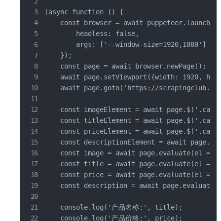
(async function () {

    const browser = await puppeteer.launch({

        headless: false,

        args: ['--window-size=1920,1080']

    });

    const page = await browser.newPage();

    await page.setViewport({width: 1920, heig
    await page.goto('https://scrapingclub.com
    const imageElement = await page.$('.card-
    const titleElement = await page.$('.card-
    const priceElement = await page.$('.card-
    const descriptionElement = await page.$('
    const image = await page.evaluate(el => e
    const title = await page.evaluate(el => e
    const price = await page.evaluate(el => e
    const description = await page.evaluate(e
    console.log('产品名称:', title);

    console.log('产品价格:', price);
