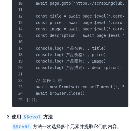
    await page.goto('https://scrapingclub.com
    const title = await page.$eval('.card-tit
    const price = await page.$eval('.card-pri
    const image = await page.$eval('.card-img
    const description = await page.$eval('.ca
    console.log('产品名称:', title);

    console.log('产品价格:', price);

    console.log('产品图片:', image);

    console.log('产品描述:', description);

    // 暂停 5 秒

    await new Promise(r => setTimeout(r, 5000
    await browser.close();

})();
使用
$$eval
方法
$$eval
方法一次选择多个元素并提取它们的内容。