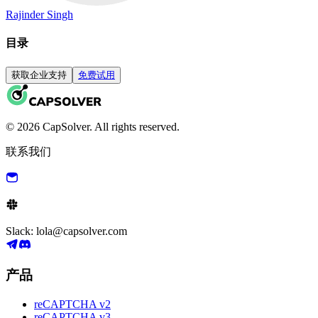
Rajinder Singh
目录
获取企业支持
免费试用
© 2026 CapSolver. All rights reserved.
联系我们
Slack: lola@capsolver.com
产品
reCAPTCHA v2
reCAPTCHA v3