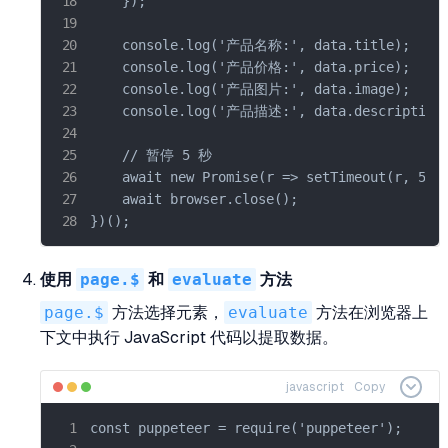
    });

    console.log('产品名称:', data.title);

    console.log('产品价格:', data.price);

    console.log('产品图片:', data.image);

    console.log('产品描述:', data.description)
    // 暂停 5 秒

    await new Promise(r => setTimeout(r, 5000
    await browser.close();

})();
使用
page.$
和
evaluate
方法
page.$
方法选择元素，
evaluate
方法在浏览器上
下文中执行 JavaScript 代码以提取数据。
javascript
Copy
const puppeteer = require('puppeteer');
