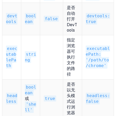
是否
自动
devt
bool
devtools:
false
打开
ools
ean
true
DevT
ools
指定
浏览
exec
executabl
器可
utab
stri
ePath:
执行
lePa
ng
'/path/to
文件
th
/chrome'
的路
径
是否
bool
以无
ean
head
头模
headless:
或
true
less
式运
false
'she
行浏
ll'
览器