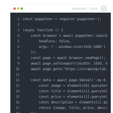
javascript
Copy
const puppeteer = require('puppeteer');

(async function () {

    const browser = await puppeteer.launch({

        headless: false,

        args: ['--window-size=1920,1080']

    });

    const page = await browser.newPage();

    await page.setViewport({width: 1920, heig
    await page.goto('https://scrapingclub.com
    const data = await page.$$eval('.my-8.w-f
        const image = elements[0].querySelect
        const title = elements[1].querySelect
        const price = elements[1].querySelect
        const description = elements[1].query
        return {image, title, price, descript