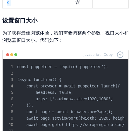
误
s
设置窗口大小
为了获得最佳浏览体验，我们需要调整两个参数：视口大小和
浏览器窗口大小。代码如下：
javascript
Copy
const puppeteer = require('puppeteer');

(async function() {

    const browser = await puppeteer.launch({

        headless: false,

        args: ['--window-size=1920,1080']

    });

    const page = await browser.newPage();

    await page.setViewport({width: 1920, height: 
    await page.goto('https://scrapingclub.com/exe