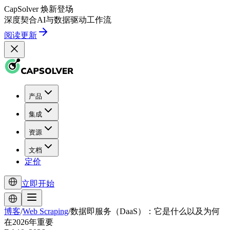
CapSolver
焕新登场
深度契合
AI
与
数据驱动
工作流
阅读更新
产品
集成
资源
文档
定价
立即开始
博客
/
Web Scraping
/
数据即服务（DaaS）：它是什么以及为何
在2026年重要