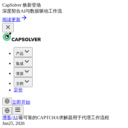
CapSolver
焕新登场
深度契合
AI
与
数据驱动
工作流
阅读更新
产品
集成
资源
文档
定价
立即开始
博客
/
AI
/
最可靠的CAPTCHA求解器用于代理工作流程
Jun25, 2026