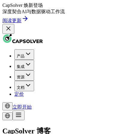
CapSolver
焕新登场
深度契合
AI
与
数据驱动
工作流
阅读更新
产品
集成
资源
文档
定价
立即开始
CapSolver 博客