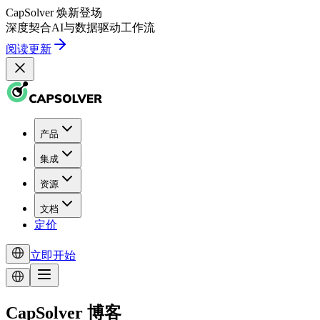
CapSolver
焕新登场
深度契合
AI
与
数据驱动
工作流
阅读更新
产品
集成
资源
文档
定价
立即开始
CapSolver 博客