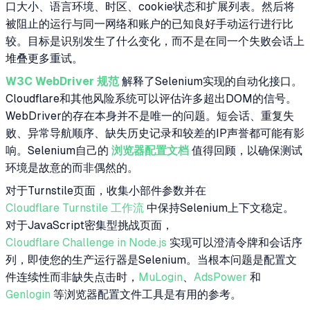
口大小、语言环境、时区、cookie状态和扩展列表。然后将
被阻止的运行与同一网络和账户的已知良好手动运行进行比
较。目标是识别发生了什么变化，而不是在同一个失败会话上
堆叠更多重试。
W3C WebDriver 规范
解释了Selenium实现的自动化接口。
Cloudflare和其他风险系统可以评估许多超出DOM的信号。
WebDriver的存在本身并不是唯一的问题。短会话、重复失
败、异常导航顺序、缺失历史记录和较差的IP声誉都可能有影
响。Selenium自己的
浏览器配置文档
值得回顾，以确保测试
环境是故意的而非偶然的。
对于Turnstile页面，收集小部件参数并在
Cloudflare Turnstile 工作流
中保持Selenium上下文稳定。
对于JavaScript密集型挑战页面，
Cloudflare Challenge in Node.js
实现可以澄清令牌和会话序
列，即使您的生产运行器是Selenium。当根本问题是配置文
件连续性而非缺失点击时，
MuLogin
、
AdsPower
和
Genlogin
等浏览器配置文件工具是有用的参考。