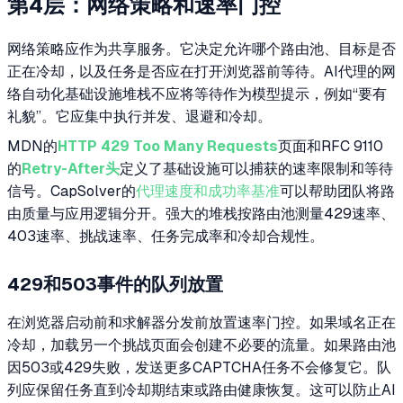
第4层：网络策略和速率门控
网络策略应作为共享服务。它决定允许哪个路由池、目标是否
正在冷却，以及任务是否应在打开浏览器前等待。AI代理的网
络自动化基础设施堆栈不应将等待作为模型提示，例如“要有
礼貌”。它应集中执行并发、退避和冷却。
MDN的
HTTP 429 Too Many Requests
页面和RFC 9110
的
Retry-After头
定义了基础设施可以捕获的速率限制和等待
信号。CapSolver的
代理速度和成功率基准
可以帮助团队将路
由质量与应用逻辑分开。强大的堆栈按路由池测量429速率、
403速率、挑战速率、任务完成率和冷却合规性。
429和503事件的队列放置
在浏览器启动前和求解器分发前放置速率门控。如果域名正在
冷却，加载另一个挑战页面会创建不必要的流量。如果路由池
因503或429失败，发送更多CAPTCHA任务不会修复它。队
列应保留任务直到冷却期结束或路由健康恢复。这可以防止AI