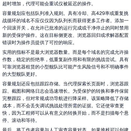
超时增加，代理可能会重试仅被延迟的操作。
容量规划应包括队列准入规则。具有冷却、高429率或重复挑
战循环的域名不应仅仅因为队列长而获得更多工作者。添加一
个回滚开关，在允许已批准的运行完成或干净停止的同时禁用
新的受保护操作。这在目标侧更改、浏览器回归或求解器配置
错误时为操作员提供了可控的响应。
实用的指标不是最大浏览器数量。而是每个域名的完成允许操
作数，稳定的拒绝率，低重复副作用和有限的挑战尝试。具有
可靠浏览器租赁的小型舰队比可能产生风险信号和不明确事件
的大型舰队更好。
容量规划还应包括跟踪存储。当代理探索长页面时，浏览器跟
踪、截图和网络日志会迅速增长。为受保护的转换和事件保留
完整跟踪，但对常规成功导航进行降采样。该策略降低了存储
成本，而不会丢失调试挑战处理所需的证据。它还使审查更
快，因为工程师可以从有意义的转换开始，而不是扫描每个悬
停、滚动和等待。
最后，将工作者容量与人工审查容量对齐。如果堆栈可以创建