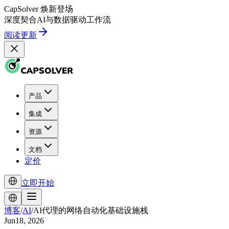
CapSolver
焕新登场
深度契合
AI
与
数据驱动
工作流
阅读更新
产品
集成
资源
文档
定价
立即开始
博客
/
AI
/
AI代理的网络自动化基础设施栈
Jun18, 2026