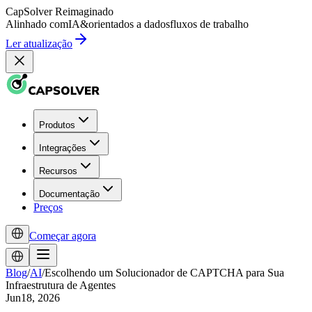
CapSolver
Reimaginado
Alinhado com
IA
&
orientados a dados
fluxos de trabalho
Ler atualização
Produtos
Integrações
Recursos
Documentação
Preços
Começar agora
Blog
/
AI
/
Escolhendo um Solucionador de CAPTCHA para Sua
Infraestrutura de Agentes
Jun18, 2026