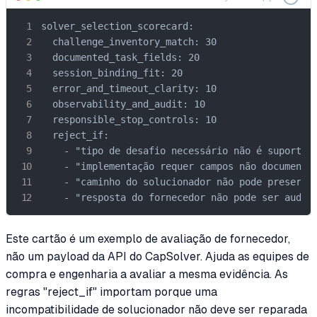
solver_selection_scorecard:

  challenge_inventory_match: 30

  documented_task_fields: 20

  session_binding_fit: 20

  error_and_timeout_clarity: 10

  observability_and_audit: 10

  responsible_stop_controls: 10

  reject_if:

    - "tipo de desafio necessário não é suportado
    - "implementação requer campos não documentad
    - "caminho do solucionador não pode preservar
    - "resposta do fornecedor não pode ser audit
Este cartão é um exemplo de avaliação de fornecedor,
não um payload da API do CapSolver. Ajuda as equipes de
compra e engenharia a avaliar a mesma evidência. As
regras "reject_if" importam porque uma
incompatibilidade de solucionador não deve ser reparada