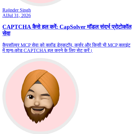
Rajinder Singh
AI
Jul 31, 2026
CAPTCHA कैसे हल करें: CapSolver मॉडल संदर्भ प्रोटोकॉल
सेवा
कैपसॉल्वर MCP सेवा को क्लॉड डेस्कटॉप, कर्सर और किसी भी MCP क्लाइंट
में शून्य-कोड CAPTCHA हल करने के लिए सेट करें।