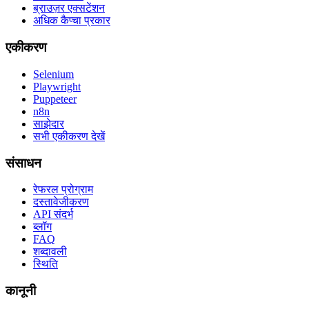
ब्राउज़र एक्सटेंशन
अधिक कैप्चा प्रकार
एकीकरण
Selenium
Playwright
Puppeteer
n8n
साझेदार
सभी एकीकरण देखें
संसाधन
रेफरल प्रोग्राम
दस्तावेजीकरण
API संदर्भ
ब्लॉग
FAQ
शब्दावली
स्थिति
कानूनी