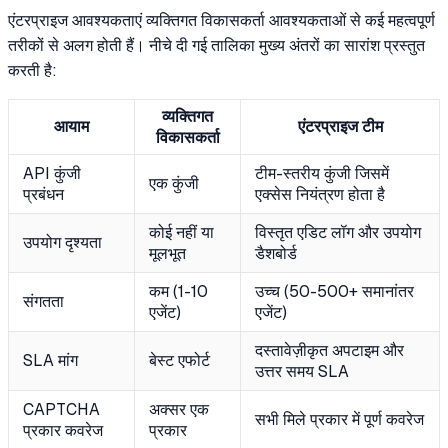
एंटरप्राइज आवश्यकताएं व्यक्तिगत विकासकर्ता आवश्यकताओं से कई महत्वपूर्ण
तरीकों से अलग होती हैं। नीचे दी गई तालिका मुख्य अंतरों का सारांश प्रस्तुत
करती है:
व्यक्तिगत
आयाम
एंटरप्राइज टीम
विकासकर्ता
API कुंजी
टीम-स्तरीय कुंजी जिसमें
एक कुंजी
प्रबंधन
एक्सेस नियंत्रण होता है
कोई नहीं या
विस्तृत एडिट लॉग और उपयोग
उपयोग दृश्यता
मूलभूत
डैशबोर्ड
कम (1-10
उच्च (50-500+ समानांतर
संगतता
एजेंट)
एजेंट)
दस्तावेज़ीकृत अपटाइम और
SLA मांग
बेस्ट एफोर्ट
उत्तर समय SLA
CAPTCHA
अक्सर एक
सभी मिले प्रकार में पूर्ण कवरेज
प्रकार कवरेज
प्रकार