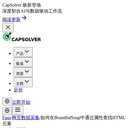
CapSolver
焕新登场
深度契合
AI
与
数据驱动
工作流
阅读更新
产品
集成
资源
文档
定价
立即开始
Faqs
/
网页数据采集
/
如何在BeautifulSoup中通过属性查找HTML
元素