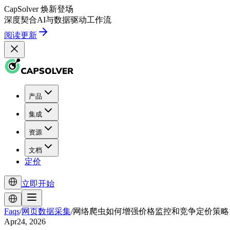
CapSolver
焕新登场
深度契合
AI
与
数据驱动
工作流
阅读更新
产品
集成
资源
文档
定价
立即开始
Faqs
/
网页数据采集
/
网络爬虫如何增强价格监控和竞争定价策略
Apr24, 2026