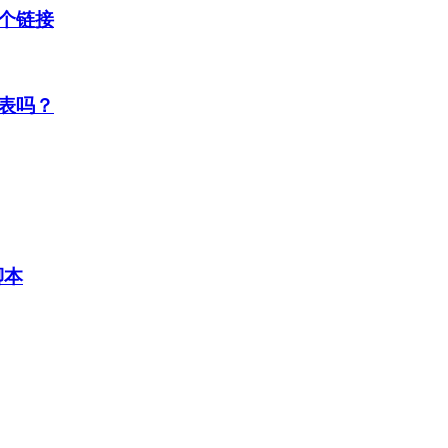
个链接
表吗？
脚本