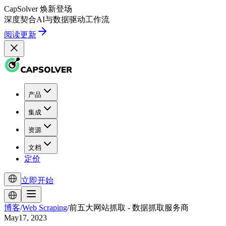
CapSolver
焕新登场
深度契合
AI
与
数据驱动
工作流
阅读更新
产品
集成
资源
文档
定价
立即开始
博客
/
Web Scraping
/
前五大网站抓取 - 数据抓取服务商
May17, 2023