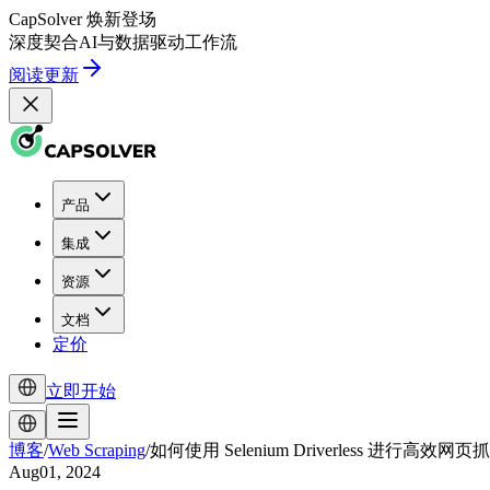
CapSolver
焕新登场
深度契合
AI
与
数据驱动
工作流
阅读更新
产品
集成
资源
文档
定价
立即开始
博客
/
Web Scraping
/
如何使用 Selenium Driverless 进行高效网页
Aug01, 2024