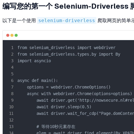
编写您的第一个 Selenium-Driverless
以下是一个使用
selenium-driverless
爬取网页的简单
from selenium_driverless import webdriver

from selenium_driverless.types.by import By

import asyncio

async def main():

    options = webdriver.ChromeOptions()

    async with webdriver.Chrome(options=options) 
        await driver.get('http://nowsecure.nl#rel
        await driver.sleep(0.5)

        await driver.wait_for_cdp("Page.domConten
        # 等待10秒元素存在

        elem = await driver.find_element(By.XPATH