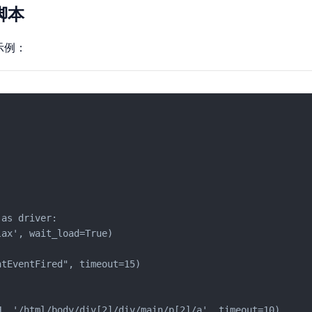
 脚本
示例：
as driver:

ax', wait_load=True)

tEventFired", timeout=15)

, '/html/body/div[2]/div/main/p[2]/a', timeout=10)
