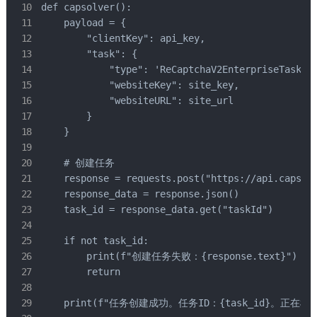
def capsolver():

    payload = {

        "clientKey": api_key,

        "task": {

            "type": 'ReCaptchaV2EnterpriseTaskPro
            "websiteKey": site_key,

            "websiteURL": site_url

        }

    }

    # 创建任务

    response = requests.post("https://api.capsolv
    response_data = response.json()

    task_id = response_data.get("taskId")

    if not task_id:

        print(f"创建任务失败：{response.text}")

        return

    print(f"任务创建成功。任务ID：{task_id}。正在检索