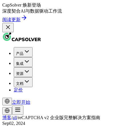
CapSolver
焕新登场
深度契合
AI
与
数据驱动
工作流
阅读更新
产品
集成
资源
文档
定价
立即开始
博客
/
all
/
reCAPTCHA v2 企业版完整解决方案指南
Sep02, 2024