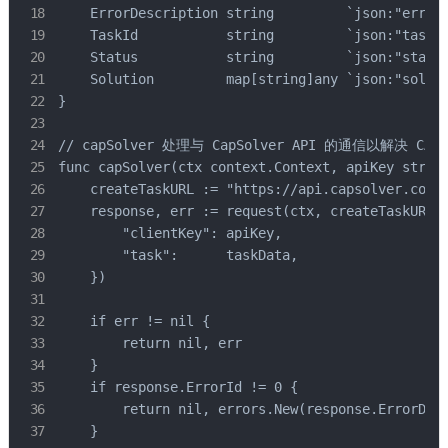
    ErrorDescription string         `json:"errorD
    TaskId           string         `json:"taskId
    Status           string         `json:"status
    Solution         map[string]any `json:"soluti
}

// capSolver 处理与 CapSolver API 的通信以解决 CAPTC
func capSolver(ctx context.Context, apiKey string
    createTaskURL := "https://api.capsolver.com/c
    response, err := request(ctx, createTaskURL, 
        "clientKey": apiKey,

        "task":      taskData,

    })

    if err != nil {

        return nil, err

    }

    if response.ErrorId != 0 {

        return nil, errors.New(response.ErrorDesc
    }
