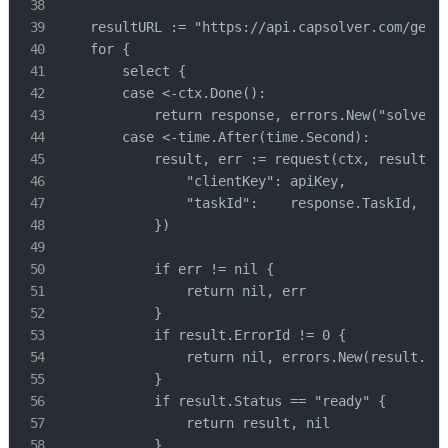
    resultURL := "https://api.capsolver.com/getTa
    for {

        select {

        case <-ctx.Done():

            return response, errors.New("solve ti
        case <-time.After(time.Second):

            result, err := request(ctx, resultURL
                "clientKey": apiKey,

                "taskId":    response.TaskId,

            })

            if err != nil {

                return nil, err

            }

            if result.ErrorId != 0 {

                return nil, errors.New(result.Err
            }

            if result.Status == "ready" {

                return result, nil

            }
