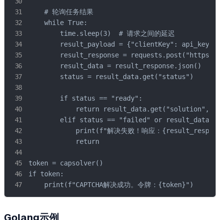
    # 轮询任务结果

    while True:

        time.sleep(3)  # 请求之间的延迟

        result_payload = {"clientKey": api_key, "
        result_response = requests.post("https://
        result_data = result_response.json()

        status = result_data.get("status")

        if status == "ready":

            return result_data.get("solution", {}
        elif status == "failed" or result_data.ge
            print(f"解决失败！响应：{result_response
            return

token = capsolver()

if token:

    print(f"CAPTCHA解决成功。令牌：{token}")
Golang示例