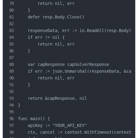
        return nil, err

    }

    defer resp.Body.Close()

    responseData, err := io.ReadAll(resp.Body)

    if err != nil {

        return nil, err

    }

    var capResponse capSolverResponse

    if err := json.Unmarshal(responseData, &capRe
        return nil, err

    }

    return &capResponse, nil

}

func main() {

    apiKey := "YOUR_API_KEY"

    ctx, cancel := context.WithTimeout(context.Ba