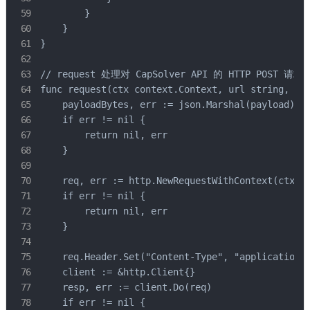
        }

    }

}

// request 处理对 CapSolver API 的 HTTP POST 请求

func request(ctx context.Context, url string, pay
    payloadBytes, err := json.Marshal(payload)

    if err != nil {

        return nil, err

    }

    req, err := http.NewRequestWithContext(ctx, "
    if err != nil {

        return nil, err

    }

    req.Header.Set("Content-Type", "application/j
    client := &http.Client{}

    resp, err := client.Do(req)

    if err != nil {
