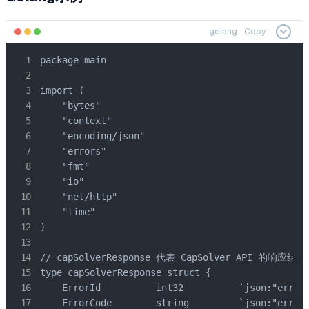
golang
Copy
package main

import (

    "bytes"

    "context"

    "encoding/json"

    "errors"

    "fmt"

    "io"

    "net/http"

    "time"

)

// capSolverResponse 代表 CapSolver API 的响应结构

type capSolverResponse struct {

    ErrorId          int32          `json:"errorI
    ErrorCode        string         `json:"errorC