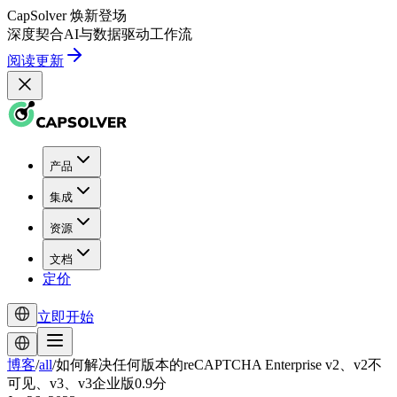
CapSolver
焕新登场
深度契合
AI
与
数据驱动
工作流
阅读更新
产品
集成
资源
文档
定价
立即开始
博客
/
all
/
如何解决任何版本的reCAPTCHA Enterprise v2、v2不
可见、v3、v3企业版0.9分