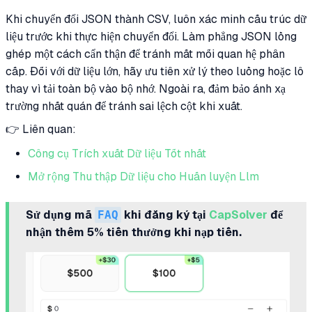
Khi chuyển đổi JSON thành CSV, luôn xác minh cấu trúc dữ
liệu trước khi thực hiện chuyển đổi. Làm phẳng JSON lồng
ghép một cách cẩn thận để tránh mất mối quan hệ phân
cấp. Đối với dữ liệu lớn, hãy ưu tiên xử lý theo luồng hoặc lô
thay vì tải toàn bộ vào bộ nhớ. Ngoài ra, đảm bảo ánh xạ
trường nhất quán để tránh sai lệch cột khi xuất.
👉 Liên quan:
Công cụ Trích xuất Dữ liệu Tốt nhất
Mở rộng Thu thập Dữ liệu cho Huấn luyện Llm
Sử dụng mã
FAQ
khi đăng ký tại
CapSolver
để
nhận thêm 5% tiền thưởng khi nạp tiền.