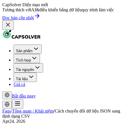
CapSolver
Diện mạo mới
Tương thích với
AI
&
điều khiển bằng dữ liệu
quy trình làm việc
Đọc bản cập nhật
Sản phẩm
Tích hợp
Tài nguyên
Tài liệu
Giá cả
Bắt đầu ngay
Faqs
/
Tổng quan / Khái niệm
/
Cách chuyển đổi dữ liệu JSON sang
định dạng CSV
Apr24, 2026