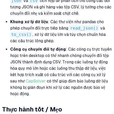
json
và
csv
tích hợp để phân tích thủ công các đối
tượng JSON và ghi hàng vào tệp CSV, lý tưởng cho các
chuyển đổi nhẹ và kiểm soát chặt chẽ.
Khung xử lý dữ liệu
: Các thư viện như pandas cho
phép chuyển đổi trực tiếp bằng
read_json()
và
to_csv()
, xử lý dữ liệu lớn và tùy chọn chuẩn hóa
các cấu trúc lồng ghép.
Công cụ chuyển đổi tự động
: Các công cụ trực tuyến
hoặc trên desktop có thể nhanh chóng chuyển đổi tệp
JSON thành định dạng CSV. Trong các luồng tự động
hóa quy mô lớn hoặc các luồng thu thập dữ liệu, việc
kết hợp trích xuất có cấu trúc với các công cụ xử lý
sau như
CapSolver
có thể giúp đảm bảo luồng dữ liệu
không bị gián đoạn khi xử lý các nguồn được bảo vệ
hoặc động.
Thực hành tốt / Mẹo