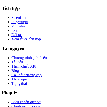
Tích hợp
Selenium
Playwright
Puppeteer
n8n
Đối tác
Xem tất cả tích hợp
Tài nguyên
Chương trình giới thiệu
Tài liệu
Tham chiếu API
Blog
Câu hỏi thường gặp
Thuật ngữ
Trạng thái
Pháp lý
Điều khoản dịch vụ
Chính sách bảo mật