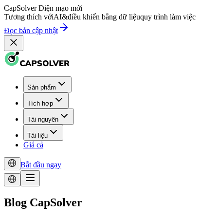
CapSolver
Diện mạo mới
Tương thích với
AI
&
điều khiển bằng dữ liệu
quy trình làm việc
Đọc bản cập nhật
Sản phẩm
Tích hợp
Tài nguyên
Tài liệu
Giá cả
Bắt đầu ngay
Blog CapSolver