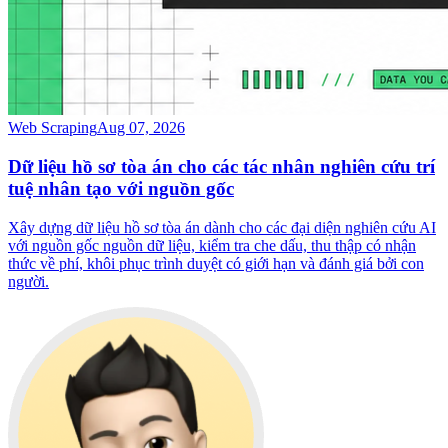
Web Scraping
Aug 07, 2026
Dữ liệu hồ sơ tòa án cho các tác nhân nghiên cứu trí
tuệ nhân tạo với nguồn gốc
Xây dựng dữ liệu hồ sơ tòa án dành cho các đại diện nghiên cứu AI
với nguồn gốc nguồn dữ liệu, kiểm tra che dấu, thu thập có nhận
thức về phí, khôi phục trình duyệt có giới hạn và đánh giá bởi con
người.