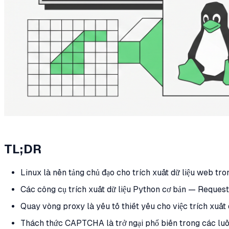
TL;DR
Linux là nền tảng chủ đạo cho trích xuất dữ liệu web tron
Các công cụ trích xuất dữ liệu Python cơ bản — Reques
Quay vòng proxy là yếu tố thiết yếu cho việc trích xuất d
Thách thức CAPTCHA là trở ngại phổ biến trong các luồn