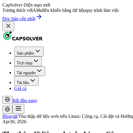
CapSolver
Diện mạo mới
Tương thích với
AI
&
điều khiển bằng dữ liệu
quy trình làm việc
Đọc bản cập nhật
Sản phẩm
Tích hợp
Tài nguyên
Tài liệu
Giá cả
Bắt đầu ngay
Blog
/
all
/
Thu thập dữ liệu web trên Linux: Công cụ, Cài đặt và Hướn
Apr30, 2026