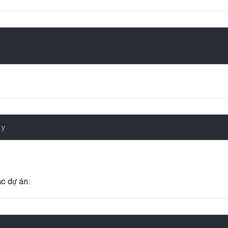
-y
ác dự án: