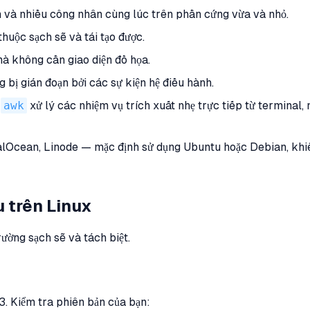
n và nhiều công nhân cùng lúc trên phần cứng vừa và nhỏ.
huộc sạch sẽ và tái tạo được.
à không cần giao diện đồ họa.
 bị gián đoạn bởi các sự kiện hệ điều hành.
à
awk
xử lý các nhiệm vụ trích xuất nhẹ trực tiếp từ terminal,
ean, Linode — mặc định sử dụng Ubuntu hoặc Debian, khiến L
u trên Linux
rường sạch sẽ và tách biệt.
3. Kiểm tra phiên bản của bạn: