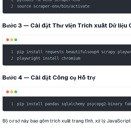
source scraper-env/bin/activate
Bước 3 — Cài đặt Thư viện Trích xuất Dữ liệu 
pip install requests beautifulsoup4 scrapy playwr
playwright install chromium
Bước 4 — Cài đặt Công cụ Hỗ trợ
pip install pandas sqlalchemy psycopg2-binary fa
Bộ cơ sở này bao gồm trích xuất trang tĩnh, xử lý JavaScript 