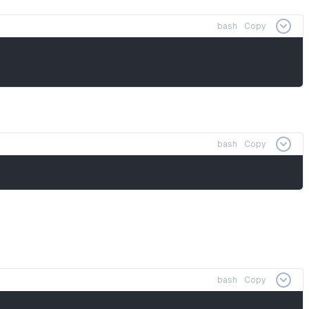
bash
Copy
bash
Copy
bash
Copy