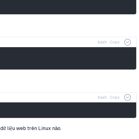
bash
Copy
bash
Copy
 dữ liệu web trên Linux nào.