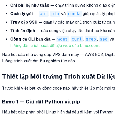
Chi phí bộ nhớ thấp
— chạy trình duyệt không giao diệ
Quản lý gói
—
apt
,
pip
và
conda
giúp quản lý phụ t
Truy cập SSH
— quản lý các máy chủ trích xuất từ xa m
Tính ổn định
— các công việc chạy lâu dài ít có khả năng
Công cụ CLI bản địa
—
wget
,
curl
,
grep
,
sed
v
hướng dẫn trích xuất dữ liệu web của Linux.com
.
Hầu hết các nhà cung cấp VPS đám mây — AWS EC2, DigitalOc
luồng trích xuất dữ liệu nghiêm túc nào.
Thiết lập Môi trường Trích xuất Dữ liệ
Trước khi viết bất kỳ dòng code nào, hãy thiết lập một môi t
Bước 1 — Cài đặt Python và pip
Hầu hết các phân phối Linux hiện đại đều đi kèm với Python 