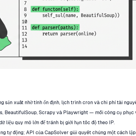
g sản xuất nhờ tính ổn định, lịch trình cron và chi phí tài nguy
ts, BeautifulSoup, Scrapy và Playwright — mỗi công cụ phục 
ữ liệu quy mô lớn để tránh bị giới hạn tốc độ theo IP.
g tự động; API của CapSolver giải quyết chúng một cách lập t