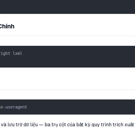
Chính
ight lxml

ke-useragent
và lưu trữ dữ liệu — ba trụ cột của bất kỳ quy trình trích xuất