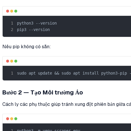
python3 --version

pip3 --version
Nếu pip không có sẵn:
sudo apt update && sudo apt install python3-pip 
Bước 2 — Tạo Môi trường Ảo
Cách ly các phụ thuộc giúp tránh xung đột phiên bản giữa c
python3 -m venv scraper-env
