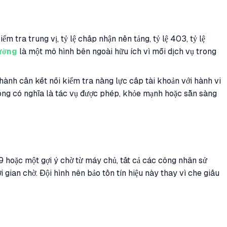
ểm tra trung vị, tỷ lệ chấp nhận nền tảng, tỷ lệ 403, tỷ lệ
lường
là một mô hình bên ngoài hữu ích vì mỗi dịch vụ trong
 hành cần kết nối kiểm tra năng lực cấp tài khoản với hành vi
không có nghĩa là tác vụ được phép, khỏe mạnh hoặc sẵn sàng
hoặc một gợi ý chờ từ máy chủ, tất cả các công nhân sử
 gian chờ. Đội hình nên bảo tồn tín hiệu này thay vì che giấu