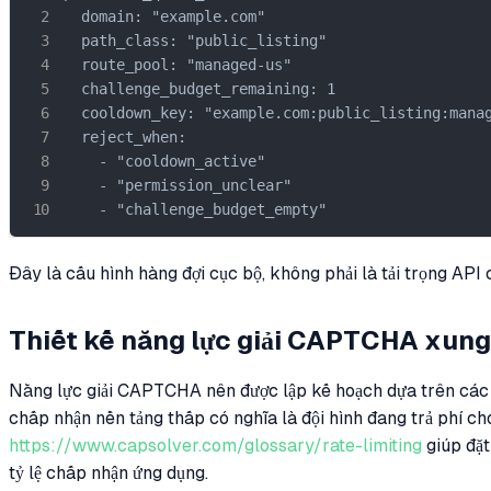
  domain: "example.com"

  path_class: "public_listing"

  route_pool: "managed-us"

  challenge_budget_remaining: 1

  cooldown_key: "example.com:public_listing:manag
  reject_when:

    - "cooldown_active"

    - "permission_unclear"

    - "challenge_budget_empty"
Đây là cấu hình hàng đợi cục bộ, không phải là tải trọng API 
Thiết kế năng lực giải CAPTCHA xung
Năng lực giải CAPTCHA nên được lập kế hoạch dựa trên các h
chấp nhận nền tảng thấp có nghĩa là đội hình đang trả phí c
https://www.capsolver.com/glossary/rate-limiting
giúp đặt
tỷ lệ chấp nhận ứng dụng.