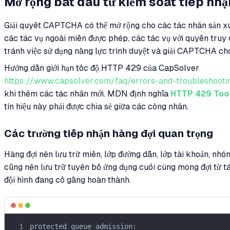
Mở rộng bắt đầu từ kiểm soát tiếp nhậ
Giải quyết CAPTCHA có thể mở rộng cho các tác nhân sản xuấ
các tác vụ ngoài miền được phép, các tác vụ với quyền truy
tránh việc sử dụng năng lực trình duyệt và giải CAPTCHA cho
Hướng dẫn giới hạn tốc độ HTTP 429 của CapSolver
https://www.capsolver.com/faq/errors-and-troubleshoot
khi thêm các tác nhân mới. MDN định nghĩa
HTTP 429 Too
tín hiệu này phải được chia sẻ giữa các công nhân.
Các trường tiếp nhận hàng đợi quan trọng
Hàng đợi nên lưu trữ miền, lớp đường dẫn, lớp tài khoản, nhó
cũng nên lưu trữ tuyên bố ứng dụng cuối cùng mong đợi từ t
đội hình đang cố gắng hoàn thành.
protected_queue_admission:
