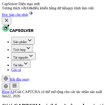
CapSolver
Diện mạo mới
Tương thích với
AI
&
điều khiển bằng dữ liệu
quy trình làm việc
Đọc bản cập nhật
Sản phẩm
Tích hợp
Tài nguyên
Tài liệu
Giá cả
Bắt đầu ngay
Blog
/
AI
/
Giải CAPTCHA có thể mở rộng cho các tác nhân sản xuất
Jun22, 2026