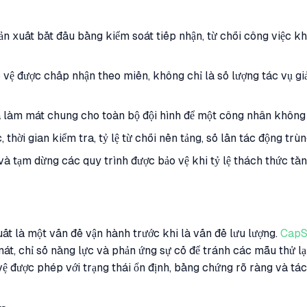
 xuất bắt đầu bằng kiểm soát tiếp nhận, từ chối công việc kh
vệ được chấp nhận theo miền, không chỉ là số lượng tác vụ g
 làm mát chung cho toàn bộ đội hình để một công nhân không 
, thời gian kiểm tra, tỷ lệ từ chối nền tảng, số lần tác động trù
à tạm dừng các quy trình được bảo vệ khi tỷ lệ thách thức tăn
t là một vấn đề vận hành trước khi là vấn đề lưu lượng.
CapS
mát, chỉ số năng lực và phản ứng sự cố để tránh các mẫu thử lại 
được phép với trạng thái ổn định, bằng chứng rõ ràng và tác 