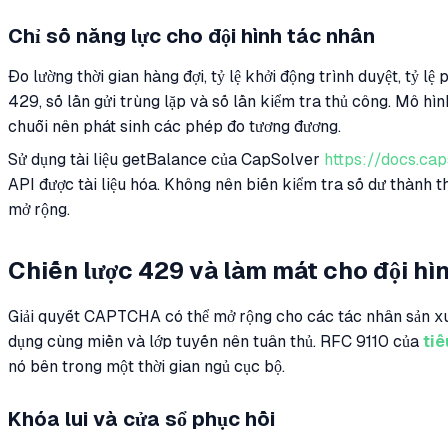
Chỉ số năng lực cho đội hình tác nhân
Đo lường thời gian hàng đợi, tỷ lệ khởi động trình duyệt, tỷ lệ
429, số lần gửi trùng lặp và số lần kiểm tra thủ công. Mô h
chuỗi nên phát sinh các phép đo tương đương.
Sử dụng tài liệu getBalance của CapSolver
https://docs.ca
API được tài liệu hóa. Không nên biến kiểm tra số dư thành 
mở rộng.
Chiến lược 429 và làm mát cho đội hì
Giải quyết CAPTCHA có thể mở rộng cho các tác nhân sản xu
dụng cùng miền và lớp tuyến nên tuân thủ. RFC 9110 của
tiê
nó bên trong một thời gian ngủ cục bộ.
Khóa lui và cửa sổ phục hồi