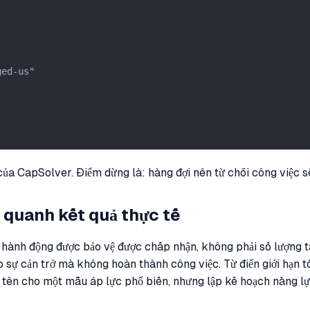
ed-us"

của CapSolver. Điểm dừng là: hàng đợi nên từ chối công việc sẽ
 quanh kết quả thực tế
ành động được bảo vệ được chấp nhận, không phải số lượng tác
ho sự cản trở mà không hoàn thành công việc. Từ điển giới hạn
 tên cho một mẫu áp lực phổ biến, nhưng lập kế hoạch năng lự