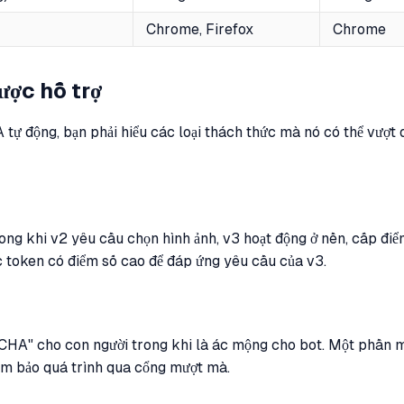
Chrome, Firefox
Chrome
ược hỗ trợ
tự động, bạn phải hiểu các loại thách thức mà nó có thể vượt q
g khi v2 yêu cầu chọn hình ảnh, v3 hoạt động ở nền, cấp điể
c token có điểm số cao để đáp ứng yêu cầu của v3.
HA" cho con người trong khi là ác mộng cho bot. Một phần mở
ảm bảo quá trình qua cổng mượt mà.