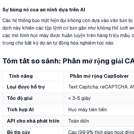
Sự bùng nổ của an ninh dựa trên AI
Các hệ thống bảo mật hiện đại không còn dựa vào văn bản bị 
dịch này khiến các tập lệnh cơ bản gần như không thể lướt
các mô hình học máy được huấn luyện trên hàng triệu mẫu, ch
trọng cho bất kỳ dự án tự động hóa nghiêm túc nào.
Tóm tắt so sánh: Phần mở rộng giải
Tính năng
Phần mở rộng CapSolver
Loại được hỗ trợ
Text Captcha, reCAPTCHA, A
Tốc độ giải
< 3-5 giây
Tích hợp AI
Học máy tiên tiến
API cho nhà phát triển
Toàn diện
Độ tin cậy
Cao (99,9% thời gian hoạt độn