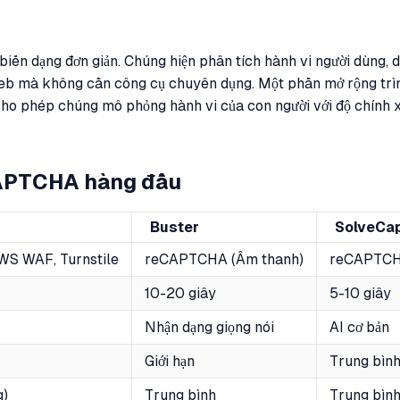
biến dạng đơn giản. Chúng hiện phân tích hành vi người dùng,
 web mà không cần công cụ chuyên dụng. Một phần mở rộng trì
o phép chúng mô phỏng hành vi của con người với độ chính xác
 CAPTCHA hàng đầu
Buster
SolveCa
WS WAF, Turnstile
reCAPTCHA (Âm thanh)
reCAPTCH
10-20 giây
5-10 giây
Nhận dạng giọng nói
AI cơ bản
Giới hạn
Trung bìn
g)
Trung bình
Trung bìn