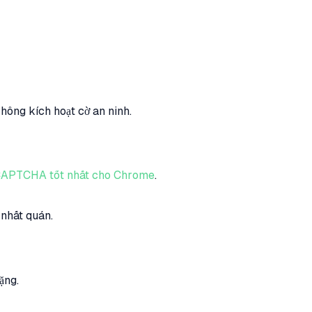
hông kích hoạt cờ an ninh.
 CAPTCHA tốt nhất cho Chrome
.
 nhất quán.
ặng.