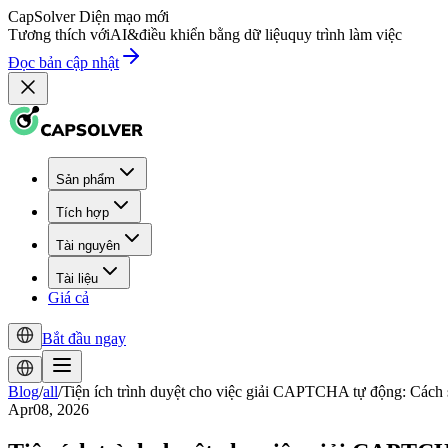
CapSolver
Diện mạo mới
Tương thích với
AI
&
điều khiển bằng dữ liệu
quy trình làm việc
Đọc bản cập nhật
Sản phẩm
Tích hợp
Tài nguyên
Tài liệu
Giá cả
Bắt đầu ngay
Blog
/
all
/
Tiện ích trình duyệt cho việc giải CAPTCHA tự động: Cách 
Apr08, 2026