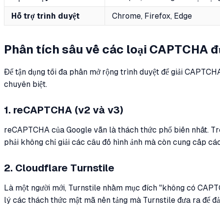
Hỗ trợ trình duyệt
Chrome, Firefox, Edge
Phân tích sâu về các loại CAPTCHA đ
Để tận dụng tối đa phần mở rộng trình duyệt để giải CAPTCHA 
chuyên biệt.
1. reCAPTCHA (v2 và v3)
reCAPTCHA của Google vẫn là thách thức phổ biến nhất. Tron
phải không chỉ giải các câu đố hình ảnh mà còn cung cấp cá
2. Cloudflare Turnstile
Là một người mới, Turnstile nhằm mục đích "không có CAPTC
lý các thách thức mật mã nền tảng mà Turnstile đưa ra để đ