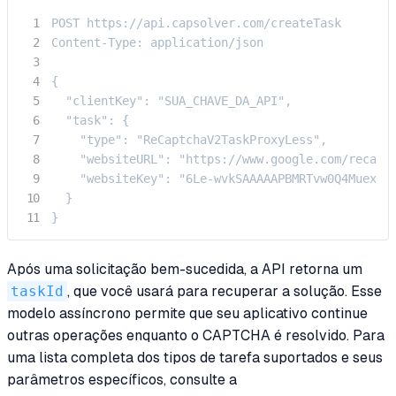
POST https://api.capsolver.com/createTask

Content-Type: application/json

{

  "clientKey": "SUA_CHAVE_DA_API",

  "task": {

    "type": "ReCaptchaV2TaskProxyLess",

    "websiteURL": "https://www.google.com/recaptc
    "websiteKey": "6Le-wvkSAAAAAPBMRTvw0Q4Muexq9b
  }

}
Após uma solicitação bem-sucedida, a API retorna um
taskId
, que você usará para recuperar a solução. Esse
modelo assíncrono permite que seu aplicativo continue
outras operações enquanto o CAPTCHA é resolvido. Para
uma lista completa dos tipos de tarefa suportados e seus
parâmetros específicos, consulte a