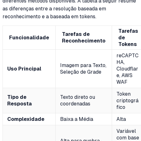
diferentes métodos disponíveis. A tabela a seguir resume
as diferenças entre a resolução baseada em
reconhecimento e a baseada em tokens.
Tarefas
Tarefas de
Funcionalidade
de
Reconhecimento
Tokens
reCAPTC
HA,
Imagem para Texto,
Uso Principal
Cloudflar
Seleção de Grade
e, AWS
WAF
Token
Tipo de
Texto direto ou
criptográ
Resposta
coordenadas
fico
Complexidade
Baixa a Média
Alta
Variável
com base
Alta para quebra-