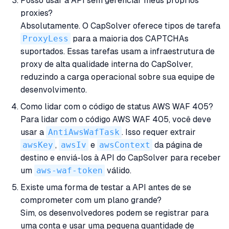
Posso usar a API sem gerenciar meus próprios
proxies?
Absolutamente. O CapSolver oferece tipos de tarefa
ProxyLess
para a maioria dos CAPTCHAs
suportados. Essas tarefas usam a infraestrutura de
proxy de alta qualidade interna do CapSolver,
reduzindo a carga operacional sobre sua equipe de
desenvolvimento.
Como lidar com o código de status AWS WAF 405?
Para lidar com o código AWS WAF 405, você deve
usar a
AntiAwsWafTask
. Isso requer extrair
awsKey
,
awsIv
e
awsContext
da página de
destino e enviá-los à API do CapSolver para receber
um
aws-waf-token
válido.
Existe uma forma de testar a API antes de se
comprometer com um plano grande?
Sim, os desenvolvedores podem se registrar para
uma conta e usar uma pequena quantidade de