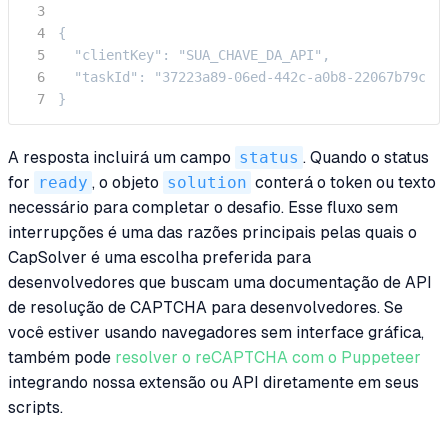
{

  "clientKey": "SUA_CHAVE_DA_API",

  "taskId": "37223a89-06ed-442c-a0b8-22067b79c5b4
}
A resposta incluirá um campo
status
. Quando o status
for
ready
, o objeto
solution
conterá o token ou texto
necessário para completar o desafio. Esse fluxo sem
interrupções é uma das razões principais pelas quais o
CapSolver é uma escolha preferida para
desenvolvedores que buscam uma documentação de API
de resolução de CAPTCHA para desenvolvedores. Se
você estiver usando navegadores sem interface gráfica,
também pode
resolver o reCAPTCHA com o Puppeteer
integrando nossa extensão ou API diretamente em seus
scripts.