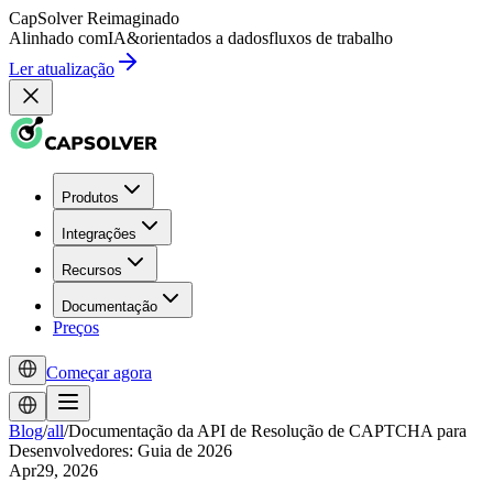
CapSolver
Reimaginado
Alinhado com
IA
&
orientados a dados
fluxos de trabalho
Ler atualização
Produtos
Integrações
Recursos
Documentação
Preços
Começar agora
Blog
/
all
/
Documentação da API de Resolução de CAPTCHA para
Desenvolvedores: Guia de 2026
Apr29, 2026