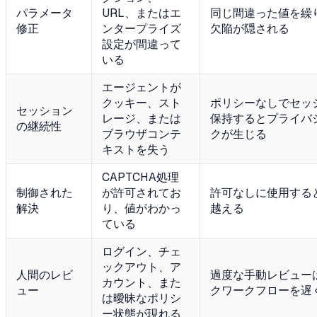
パラメータ
URL、またはエ
同じ間違った値を繰
修正
ンタープライズ
欠陥が隠される
設定が間違って
いる
エージェントが
クッキー、スト
ポリシーなしでセッ
セッション
レージ、または
保持するとプライバ
の継続性
ブラウザコンテ
クが生じる
キストを失う
CAPTCHA処理
制御された
が許可されてお
許可なしに使用する
解決
り、値がわかっ
越える
ている
ログイン、チェ
ックアウト、ア
人間のレビ
過度な手動レビュー
カウント、また
ュー
クワークフローを遅
は曖昧なポリシ
ー状態が現れる