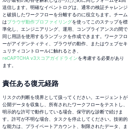
ルが最初の応答を解釈しなかったために同じフォームを2回
送信します。明確なイベントログは、通常の検証チャレンジ
と破損したワークフローを分離するのに役立ちます。チーム
は
ブラウザ動作プロファイリング
を使ってこのステップを標
準化し、エンジニアリング、運用、コンプライアンスの間で
同じ用語を使用するランブックを作成できます。ワークフロ
ーがアイデンティティ、ブラウザの動作、またはウェブセキ
ュリティコントロールに触れるとき、
reCAPTCHA v3スコアガイドライン
を考慮する必要があり
ます。
責任ある復元経路
リスクの判断を境界として扱ってください。エージェントが
公開データを収集し、所有されたワークフローをテストし、
明示的な許可で動作している場合、保守的な診断で続けま
す。許可が不明な場合、タスクを停止してください。技術的
な能力は、プライベートアカウント、制限されたデータ、ま