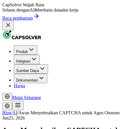
CapSolver
Wajah Baru
Selaras dengan
AI
&
berbasis data
alur kerja
Baca pembaruan
Produk
Integrasi
Sumber Daya
Dokumentasi
Harga
Mulai Sekarang
Blog
/
AI
/
Awan Menyelesaikan CAPTCHA untuk Agen Otonom
Jun25, 2026