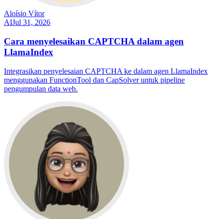
Aloísio Vítor
AI
Jul 31, 2026
Cara menyelesaikan CAPTCHA dalam agen
LlamaIndex
Integrasikan penyelesaian CAPTCHA ke dalam agen LlamaIndex
menggunakan FunctionTool dan CapSolver untuk pipeline
pengumpulan data web.