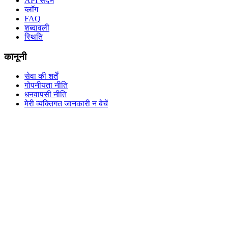
API संदर्भ
ब्लॉग
FAQ
शब्दावली
स्थिति
कानूनी
सेवा की शर्तें
गोपनीयता नीति
धनवापसी नीति
मेरी व्यक्तिगत जानकारी न बेचें