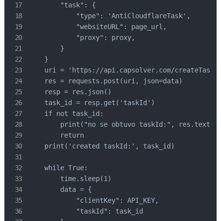
        "task": {

            "type": 'AntiCloudflareTask',

            "websiteURL": page_url,

            "proxy": proxy,

        }

    }

    uri = 'https://api.capsolver.com/createTask'

    res = requests.post(uri, json=data)

    resp = res.json()

    task_id = resp.get('taskId')

    if not task_id:

        print("no se obtuvo taskId:", res.text)

        return

    print('created taskId:', task_id)

    while True:

        time.sleep(1)

        data = {

            "clientKey": API_KEY,

            "taskId": task_id
