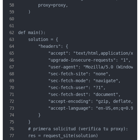
        proxy=proxy,

    )

def main():

    solution = {

        "headers": {

            "accept": "text/html,application/xhtm
            "upgrade-insecure-requests": "1",

            "user-agent": "Mozilla/5.0 (Windows N
            "sec-fetch-site": "none",

            "sec-fetch-mode": "navigate",

            "sec-fetch-user": "?1",

            "sec-fetch-dest": "document",

            "accept-encoding": "gzip, deflate, br
            "accept-language": "en-US,en;q=0.9",

        }

    }

    # primera solicitud (verifica tu proxy):

    res = request_site(solution)
