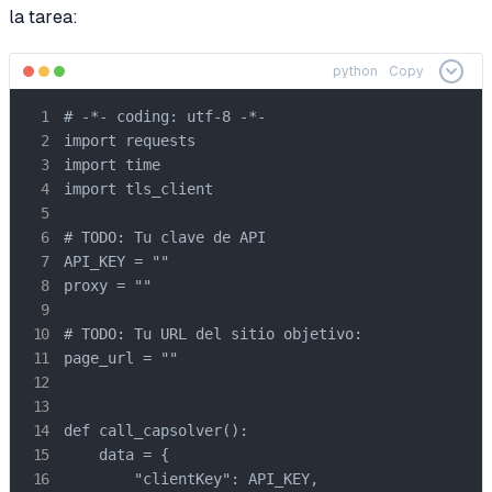
la tarea:
python
Copy
# -*- coding: utf-8 -*-

import requests

import time

import tls_client

# TODO: Tu clave de API

API_KEY = ""

proxy = ""

# TODO: Tu URL del sitio objetivo:

page_url = ""

def call_capsolver():

    data = {

        "clientKey": API_KEY,
