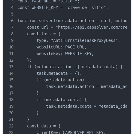
const PAGE_URL = "sitio ";

const WEBSITE_KEY = "clave del sitio";

function solvecf(metadata_action = null, metadata
    const url = "https://api.capsolver.com/create
    const task = {

        type: "AntiTurnstileTaskProxyLess",

        websiteURL: PAGE_URL,

        websiteKey: WEBSITE_KEY,

    };

    if (metadata_action || metadata_cdata) {

        task.metadata = {};

        if (metadata_action) {

            task.metadata.action = metadata_actio
        }

        if (metadata_cdata) {

            task.metadata.cdata = metadata_cdata;
        }

    }

    const data = {

        clientKey: CAPSOLVER_API_KEY,
