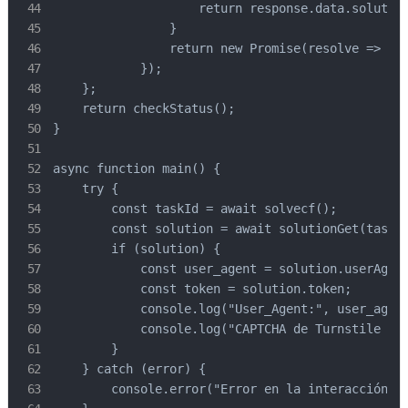
                    return response.data.solution
                }

                return new Promise(resolve => set
            });

    };

    return checkStatus();

}

async function main() {

    try {

        const taskId = await solvecf();

        const solution = await solutionGet(taskId
        if (solution) {

            const user_agent = solution.userAgent
            const token = solution.token;

            console.log("User_Agent:", user_agent
            console.log("CAPTCHA de Turnstile res
        }

    } catch (error) {

        console.error("Error en la interacción co