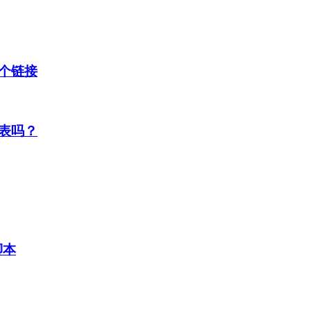
个链接
表吗？
脚本