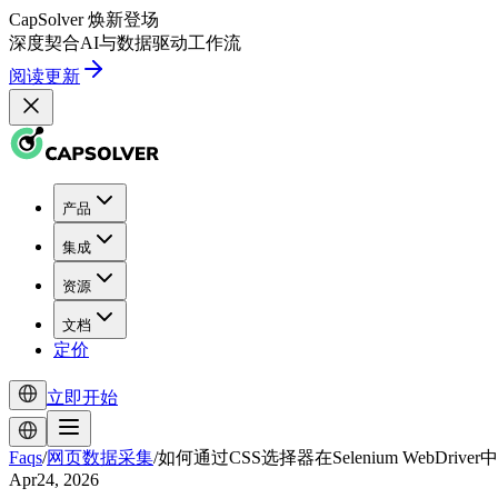
CapSolver
焕新登场
深度契合
AI
与
数据驱动
工作流
阅读更新
产品
集成
资源
文档
定价
立即开始
Faqs
/
网页数据采集
/
如何通过CSS选择器在Selenium WebDrive
Apr24, 2026