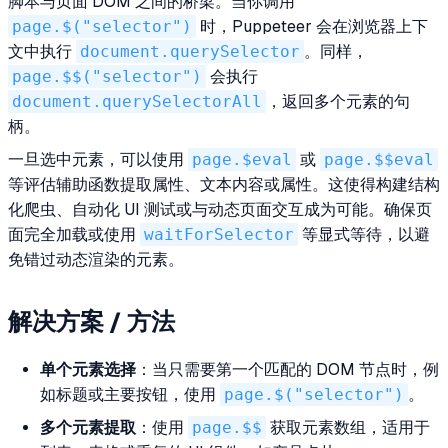
脚本与页面 DOM 之间的桥梁。当你调用
page.$("selector")
时，Puppeteer 会在浏览器上下
文中执行
document.querySelector
。同样，
page.$$("selector")
会执行
document.querySelectorAll
，返回多个元素的句
柄。
一旦选中元素，可以使用
page.$eval
或
page.$$eval
等评估辅助函数提取属性、文本内容或属性。这使得构建结构
化爬虫、自动化 UI 测试或与动态页面交互成为可能。确保页
面完全加载或使用
waitForSelector
等显式等待，以避
免错过动态渲染的元素。
解决方案 / 方法
单个元素选择
：当只需要第一个匹配的 DOM 节点时，例
如标题或主要按钮，使用
page.$("selector")
。
多个元素提取
：使用
page.$$
获取元素数组，适用于