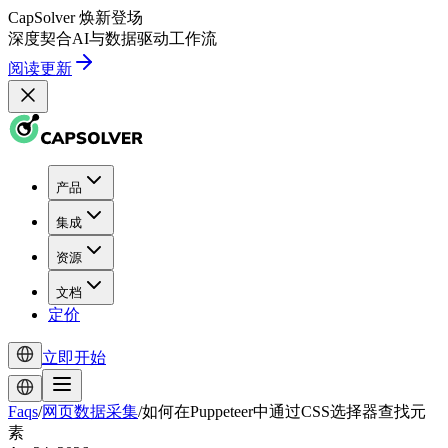
CapSolver
焕新登场
深度契合
AI
与
数据驱动
工作流
阅读更新
产品
集成
资源
文档
定价
立即开始
Faqs
/
网页数据采集
/
如何在Puppeteer中通过CSS选择器查找元
素