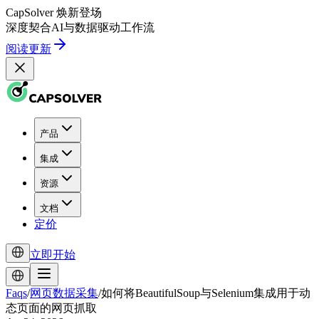
CapSolver
焕新登场
深度契合
AI
与
数据驱动
工作流
阅读更新
产品
集成
资源
文档
定价
立即开始
Faqs
/
网页数据采集
/
如何将BeautifulSoup与Selenium集成用于动
态页面的网页抓取