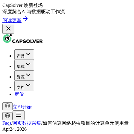
CapSolver
焕新登场
深度契合
AI
与
数据驱动
工作流
阅读更新
产品
集成
资源
文档
定价
立即开始
Faqs
/
网页数据采集
/
如何估算网络爬虫项目的计算单元使用量
Apr24, 2026