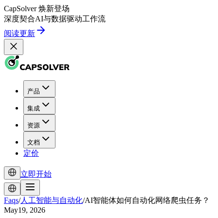
CapSolver
焕新登场
深度契合
AI
与
数据驱动
工作流
阅读更新
产品
集成
资源
文档
定价
立即开始
Faqs
/
人工智能与自动化
/
AI智能体如何自动化网络爬虫任务？
May19, 2026