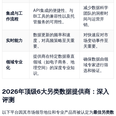
减少数据科学
API集成的便捷性、与
集成与工
团队的洞察时
BI工具的兼容性以及托
作流程
间与运营开
管服务的可用性。
销。
数据更新的频率和速
对快速应对市
实时能力
度，对高频策略至关重
场变动事件至
要。
关重要。
提供商在特定数据垂直
确保数据由领
领域专业
领域（如电子商务、地
域专家进行筛
化
理空间）的深度专业知
选和验证。
识。
2026年顶级6大另类数据提供商：深入
评测
以下平台因其市场领导地位和专业产品而被认定为
最佳另类数