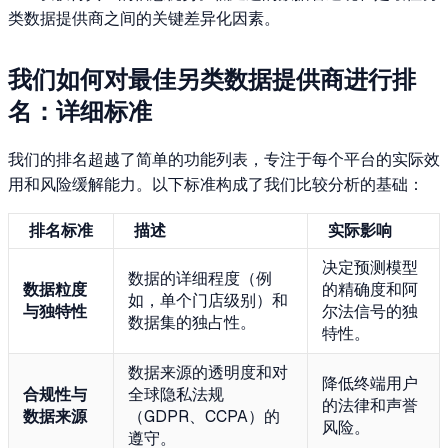
类数据提供商之间的关键差异化因素。
我们如何对最佳另类数据提供商进行排
名：详细标准
我们的排名超越了简单的功能列表，专注于每个平台的实际效
用和风险缓解能力。以下标准构成了我们比较分析的基础：
排名标准
描述
实际影响
决定预测模型
数据的详细程度（例
数据粒度
的精确度和阿
如，单个门店级别）和
与独特性
尔法信号的独
数据集的独占性。
特性。
数据来源的透明度和对
降低终端用户
合规性与
全球隐私法规
的法律和声誉
数据来源
（GDPR、CCPA）的
风险。
遵守。