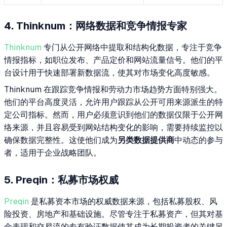
4. Thinknum：网络数据和竞争情报专家
Thinknum
专门从公开网络中提取和结构化数据，专注于竞争
情报指标，如职位发布、产品定价和网站流量信号。他们的平
台设计用于快速部署新数据流，使其对市场变化高度敏感。
Thinknum 在跟踪竞争情报和劳动力市场趋势方面特别强大。
他们的平台高度灵活，允许用户跟踪从公开可用来源派生的特
定公司指标。然而，用户必须意识到他们的数据仅限于公开网
络来源，并且容易受到网站结构变化的影响，需要持续监控以
确保数据完整性。这使他们成为
另类数据提供商
中动态的参与
者，适用于企业战略团队。
5. Preqin：私募市场权威
Preqin
是私募资本市场的权威数据来源，包括私募股权、风
险投资、房地产和基础设施。尽管专注于私募资产，但其对基
金表现和交易流的专有验证数据使其成为长期投资者的关键另