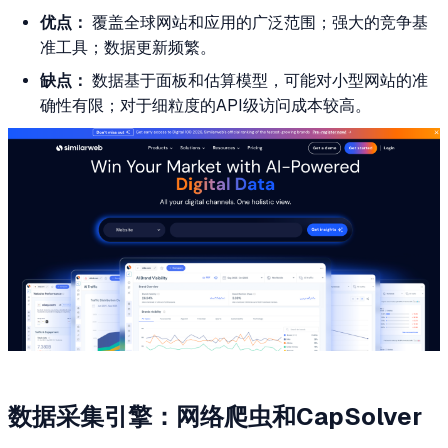
优点：
覆盖全球网站和应用的广泛范围；强大的竞争基
准工具；数据更新频繁。
缺点：
数据基于面板和估算模型，可能对小型网站的准
确性有限；对于细粒度的API级访问成本较高。
数据采集引擎：网络爬虫和CapSolver