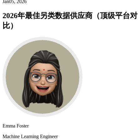
Jan05, 2026
2026年最佳另类数据供应商（顶级平台对
比）
Emma Foster
Machine Learning Engineer