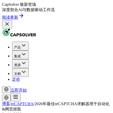
CapSolver
焕新登场
深度契合
AI
与
数据驱动
工作流
阅读更新
产品
集成
资源
文档
定价
立即开始
博客
/
reCAPTCHA
/
2026年最佳reCAPTCHA求解器用于自动化
&网页抓取