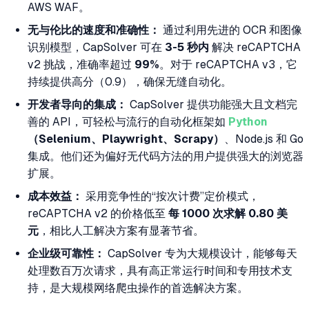
AWS WAF。
无与伦比的速度和准确性：
通过利用先进的 OCR 和图像
识别模型，CapSolver 可在
3-5 秒内
解决 reCAPTCHA
v2 挑战，准确率超过
99%
。对于 reCAPTCHA v3，它
持续提供高分（0.9），确保无缝自动化。
开发者导向的集成：
CapSolver 提供功能强大且文档完
善的 API，可轻松与流行的自动化框架如
Python
（Selenium、Playwright、Scrapy）
、Node.js 和 Go
集成。他们还为偏好无代码方法的用户提供强大的浏览器
扩展。
成本效益：
采用竞争性的“按次计费”定价模式，
reCAPTCHA v2 的价格低至
每 1000 次求解 0.80 美
元
，相比人工解决方案有显著节省。
企业级可靠性：
CapSolver 专为大规模设计，能够每天
处理数百万次请求，具有高正常运行时间和专用技术支
持，是大规模网络爬虫操作的首选解决方案。