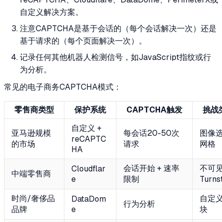
自定义解决方案。
注意CAPTCHA是基于会话的（每个会话解决一次）还是
基于请求的（每个页面解决一次）。
记录任何其他机器人检测信号，如JavaScript指纹或行
为分析。
常见的电子商务CAPTCHA模式：
零售商类型
保护系统
CAPTCHA触发
挑战
自定义 +
亚马逊规模
每会话20-50次
图像
reCAPTC
的市场
请求
网格
HA
会话开始 + 速率
不可
Cloudflar
中端零售商
e
限制
Turnst
时尚/奢侈品
自定
DataDom
行为分析
品牌
e
块