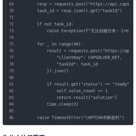
        resp = requests.post("https://api.capsolv
        task_id = resp.json().get("taskId")

        if not task_id:

            raise Exception(f"无法创建任务: {resp.j
        for _ in range(40):

            result = requests.post("https://api.c
                "clientKey": CAPSOLVER_KEY,

                "taskId": task_id

            }).json()

            if result.get("status") == "ready":

                self.solve_count += 1

                return result["solution"]

            time.sleep(3)

        raise TimeoutError("CAPTCHA求解超时")