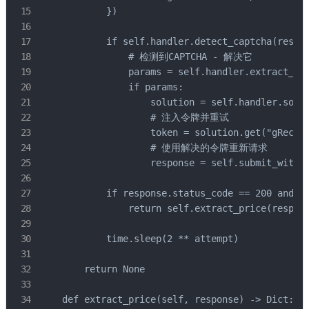
            })

            if self.handler.detect_captcha(respon
                # 检测到CAPTCHA - 解决它

                params = self.handler.extract_cap
                if params:

                    solution = self.handler.solve
                    # 注入令牌并重试

                    token = solution.get("gRecapt
                    # 使用解决的令牌重新请求

                    response = self.submit_with_t
            if response.status_code == 200 and no
                return self.extract_price(respons
            time.sleep(2 ** attempt)

        return None

    def extract_price(self, response) -> Dict:
