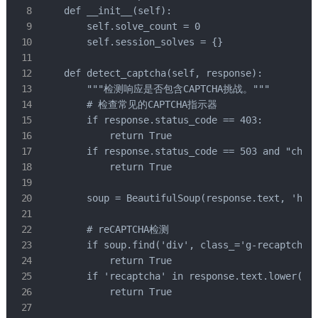
    def __init__(self):

        self.solve_count = 0

        self.session_solves = {}

    def detect_captcha(self, response):

        """检测响应是否包含CAPTCHA挑战。"""

        # 检查常见的CAPTCHA指示器

        if response.status_code == 403:

            return True

        if response.status_code == 503 and "chall
            return True

        soup = BeautifulSoup(response.text, 'html
        # reCAPTCHA检测

        if soup.find('div', class_='g-recaptcha')
            return True

        if 'recaptcha' in response.text.lower():

            return True
