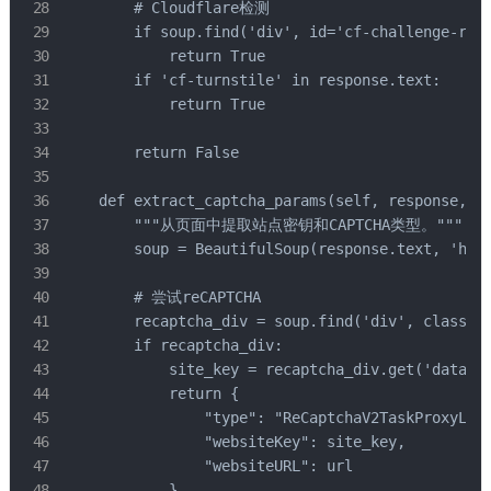
        # Cloudflare检测

        if soup.find('div', id='cf-challenge-runn
            return True

        if 'cf-turnstile' in response.text:

            return True

        return False

    def extract_captcha_params(self, response, ur
        """从页面中提取站点密钥和CAPTCHA类型。"""

        soup = BeautifulSoup(response.text, 'html
        # 尝试reCAPTCHA

        recaptcha_div = soup.find('div', class_='
        if recaptcha_div:

            site_key = recaptcha_div.get('data-si
            return {

                "type": "ReCaptchaV2TaskProxyLess
                "websiteKey": site_key,

                "websiteURL": url

            }
