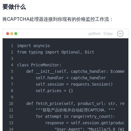
要做什么
将CAPTCHA处理器连接到你现有的价格监控工作流：
python
Copy
import asyncio

from typing import Optional, Dict

class PriceMonitor:

    def __init__(self, captcha_handler: Ecommerce
        self.handler = captcha_handler

        self.session = requests.Session()

        self.prices = {}

    def fetch_price(self, product_url: str, retry
        """获取产品价格并自动处理CAPTCHA。"""

        for attempt in range(retry_count):

            response = self.session.get(product_u
                "User-Agent": "Mozilla/5.0 (Windo