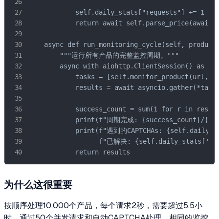
            self.daily_stats["requests"] += 1

            return await self.parse_price(await r
    async def run_monitoring_cycle(self, product_
        """运行所有产品的完整监控周期。"""

        async with aiohttp.ClientSession() as ses
            tasks = [self.monitor_product(url, se
            results = await asyncio.gather(*tasks
            success_count = sum(1 for r in result
            print(f"周期完成: {success_count}/{l
            print(f"遇到的CAPTCHAs: {self.daily_st
                  f"已解决: {self.daily_stats['sol
            return results
为什么这很重要
按顺序处理10,000个产品，每个请求2秒，需要超过5.5小
时。通过50个并发请求和自动CAPTCHA处理，相同的监控