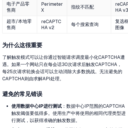
电子产品零
Perimeter
reCA
指纹不匹配
售商
X
HA v
超市/本地零
复选框
reCAPTC
每个搜索查询
售商
HA v2
图像
为什么这很重要
了解触发模式可以让你通过智能请求调度最小化CAPTCHA遭
遇。如果一个网站只在每会话30次请求后触发CAPTCHA，
每25次请求轮换会话可以主动消除大多数挑战。无法避免的
CAPTCHA则由求解API处理。
避免的常见错误
使用数据中心IP进行测试
：数据中心IP范围的CAPTCHA
触发阈值要低得多。使用生产中将使用的相同代理类型进
行测试，以获得准确的触发数据。