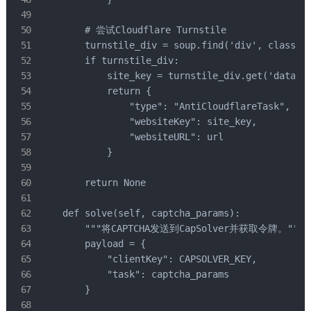
        # 尝试Cloudflare Turnstile

        turnstile_div = soup.find('div', class_='
        if turnstile_div:

            site_key = turnstile_div.get('data-si
            return {

                "type": "AntiCloudflareTask",

                "websiteKey": site_key,

                "websiteURL": url

            }

        return None

    def solve(self, captcha_params):

        """将CAPTCHA发送到CapSolver并获取令牌。"""

        payload = {

            "clientKey": CAPSOLVER_KEY,

            "task": captcha_params

        }
