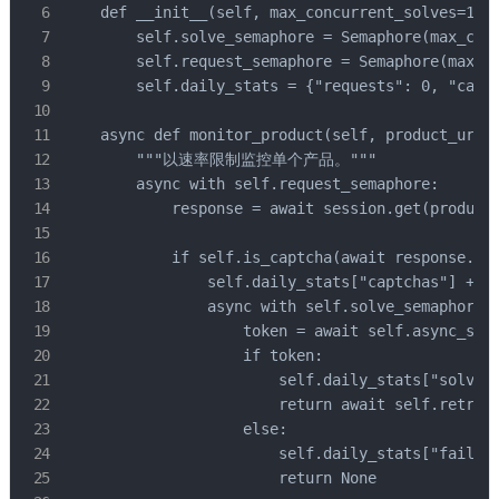
    def __init__(self, max_concurrent_solves=15, 
        self.solve_semaphore = Semaphore(max_conc
        self.request_semaphore = Semaphore(max_co
        self.daily_stats = {"requests": 0, "captc
    async def monitor_product(self, product_url, 
        """以速率限制监控单个产品。"""

        async with self.request_semaphore:

            response = await session.get(product_
            if self.is_captcha(await response.tex
                self.daily_stats["captchas"] += 1
                async with self.solve_semaphore:

                    token = await self.async_solv
                    if token:

                        self.daily_stats["solved"
                        return await self.retry_w
                    else:

                        self.daily_stats["failed"
                        return None
