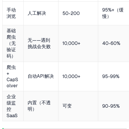
手动
95%+（缓
人工解决
50-200
浏览
慢）
基础
爬虫
无——遇到
（无
10,000+
40-60%
挑战会失败
验证
码）
爬虫
+
自动API解决
10,000+
95-99%
CapS
olver
企业
内置（不透
级监
可变
90-95%
明）
控
SaaS