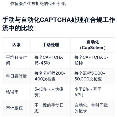
作值会产生被拒绝的低分令牌。
手动与自动化CAPTCHA处理在合规工作
流中的比较
自动化
因素
手动处理
（CapSolver）
平均解决时
每个CAPTCHA
每个CAPTCHA 3-
间
15-45秒
12秒
每名分析师200-
每个流程5,000-
每日吞吐量
400次检查
50,000次检查
5-10%（人为疲
少于2%（基于
错误率
劳）
API）
不一致的手动日
自动化、带时间戳
审计跟踪
志
的记录