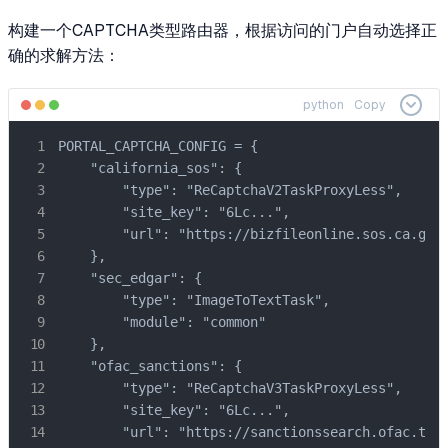
构建一个CAPTCHA类型路由器，根据访问的门户自动选择正
确的求解方法：
python
Copy
PORTAL_CAPTCHA_CONFIG = {

    "california_sos": {

        "type": "ReCaptchaV2TaskProxyLess",

        "site_key": "6Lc...",

        "url": "https://bizfileonline.sos.ca.gov/
    },

    "sec_edgar": {

        "type": "ImageToTextTask",

        "module": "common"

    },

    "ofac_sanctions": {

        "type": "ReCaptchaV3TaskProxyLess",

        "site_key": "6Lc...",

        "url": "https://sanctionssearch.ofac.trea