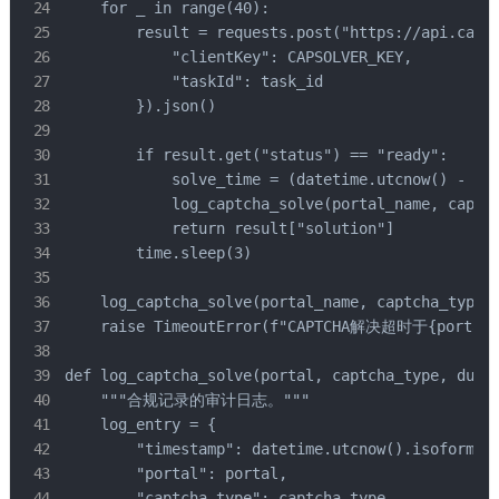
    for _ in range(40):

        result = requests.post("https://api.capso
            "clientKey": CAPSOLVER_KEY,

            "taskId": task_id

        }).json()

        if result.get("status") == "ready":

            solve_time = (datetime.utcnow() - sta
            log_captcha_solve(portal_name, captch
            return result["solution"]

        time.sleep(3)

    log_captcha_solve(portal_name, captcha_type, 
    raise TimeoutError(f"CAPTCHA解决超时于{portal_n
def log_captcha_solve(portal, captcha_type, durat
    """合规记录的审计日志。"""

    log_entry = {

        "timestamp": datetime.utcnow().isoformat(
        "portal": portal,

        "captcha_type": captcha_type,
