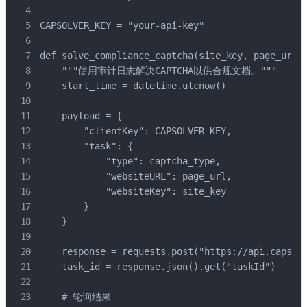
CAPSOLVER_KEY = "your-api-key"

def solve_compliance_captcha(site_key, page_url, 
    """使用审计日志解决CAPTCHA以供合规文档。"""

    start_time = datetime.utcnow()

    payload = {

        "clientKey": CAPSOLVER_KEY,

        "task": {

            "type": captcha_type,

            "websiteURL": page_url,

            "websiteKey": site_key

        }

    }

    response = requests.post("https://api.capsolv
    task_id = response.json().get("taskId")

    # 轮询结果
