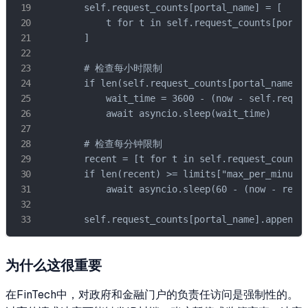
        self.request_counts[portal_name] = [

            t for t in self.request_counts[portal
        ]

        # 检查每小时限制

        if len(self.request_counts[portal_name]) 
            wait_time = 3600 - (now - self.reques
            await asyncio.sleep(wait_time)

        # 检查每分钟限制

        recent = [t for t in self.request_counts[
        if len(recent) >= limits["max_per_minute"
            await asyncio.sleep(60 - (now - recen
        self.request_counts[portal_name].append(
为什么这很重要
在FinTech中，对政府和金融门户的负责任访问是强制性的。