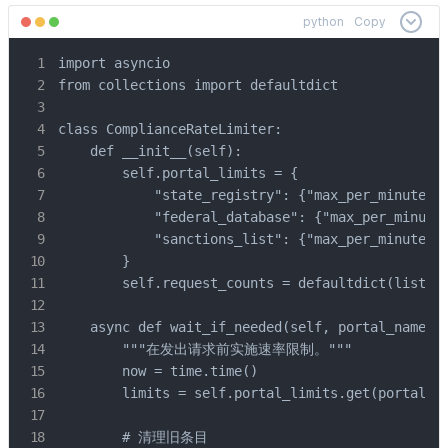
python
Copy
import asyncio

from collections import defaultdict

class ComplianceRateLimiter:

    def __init__(self):

        self.portal_limits = {

            "state_registry": {"max_per_minute": 
            "federal_database": {"max_per_minute"
            "sanctions_list": {"max_per_minute": 
        }

        self.request_counts = defaultdict(list)

    async def wait_if_needed(self, portal_name):

        """在发出请求前实施速率限制。"""

        now = time.time()

        limits = self.portal_limits.get(portal_na
        # 清理旧条目
