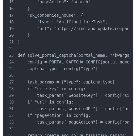
        "pageAction": "search"

    },

    "uk_companies_house": {

        "type": "AntiCloudflareTask",

        "url": "https://find-and-update.company-i
    }

}

def solve_portal_captcha(portal_name, **kwargs):

    config = PORTAL_CAPTCHA_CONFIG[portal_name]

    captcha_type = config["type"]

    task_params = {"type": captcha_type}

    if "site_key" in config:

        task_params["websiteKey"] = config["site_
    if "url" in config:

        task_params["websiteURL"] = config["url"]
    if "pageAction" in config:

        task_params["pageAction"] = config["pageA
    return create_and_solve_task(task_params)