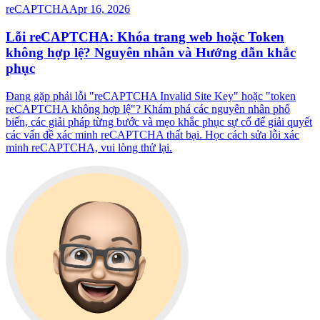
reCAPTCHA
Apr 16, 2026
Lỗi reCAPTCHA: Khóa trang web hoặc Token
không hợp lệ? Nguyên nhân và Hướng dẫn khắc
phục
Đang gặp phải lỗi "reCAPTCHA Invalid Site Key" hoặc "token
reCAPTCHA không hợp lệ"? Khám phá các nguyên nhân phổ
biến, các giải pháp từng bước và mẹo khắc phục sự cố để giải quyết
các vấn đề xác minh reCAPTCHA thất bại. Học cách sửa lỗi xác
minh reCAPTCHA, vui lòng thử lại.