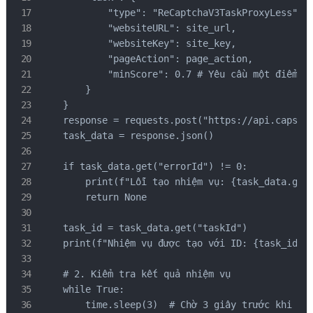
            "type": "ReCaptchaV3TaskProxyLess",

            "websiteURL": site_url,

            "websiteKey": site_key,

            "pageAction": page_action,

            "minScore": 0.7 # Yêu cầu một điểm số
        }

    }

    response = requests.post("https://api.capsolv
    task_data = response.json()

    if task_data.get("errorId") != 0:

        print(f"Lỗi tạo nhiệm vụ: {task_data.get(
        return None

    task_id = task_data.get("taskId")

    print(f"Nhiệm vụ được tạo với ID: {task_id}")
    # 2. Kiểm tra kết quả nhiệm vụ

    while True:

        time.sleep(3)  # Chờ 3 giây trước khi kiể