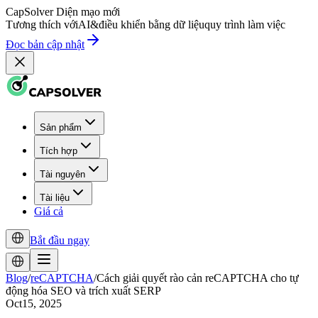
CapSolver
Diện mạo mới
Tương thích với
AI
&
điều khiển bằng dữ liệu
quy trình làm việc
Đọc bản cập nhật
Sản phẩm
Tích hợp
Tài nguyên
Tài liệu
Giá cả
Bắt đầu ngay
Blog
/
reCAPTCHA
/
Cách giải quyết rào cản reCAPTCHA cho tự
động hóa SEO và trích xuất SERP
Oct15, 2025