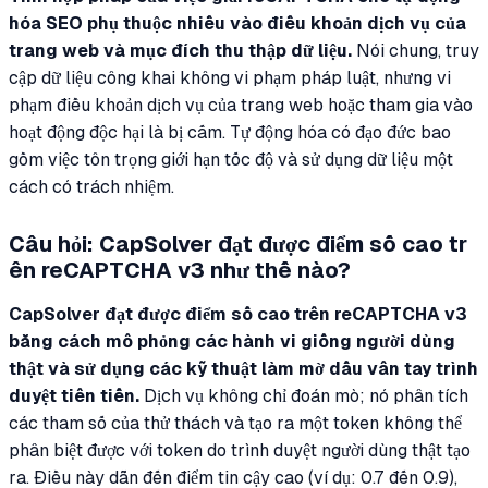
hóa SEO phụ thuộc nhiều vào điều khoản dịch vụ của
trang web và mục đích thu thập dữ liệu.
Nói chung, truy
cập dữ liệu công khai không vi phạm pháp luật, nhưng vi
phạm điều khoản dịch vụ của trang web hoặc tham gia vào
hoạt động độc hại là bị cấm. Tự động hóa có đạo đức bao
gồm việc tôn trọng giới hạn tốc độ và sử dụng dữ liệu một
cách có trách nhiệm.
Câu hỏi: CapSolver đạt được điểm số cao tr
ên reCAPTCHA v3 như thế nào?
CapSolver đạt được điểm số cao trên reCAPTCHA v3
bằng cách mô phỏng các hành vi giống người dùng
thật và sử dụng các kỹ thuật làm mờ dấu vân tay trình
duyệt tiên tiến.
Dịch vụ không chỉ đoán mò; nó phân tích
các tham số của thử thách và tạo ra một token không thể
phân biệt được với token do trình duyệt người dùng thật tạo
ra. Điều này dẫn đến điểm tin cậy cao (ví dụ: 0.7 đến 0.9),