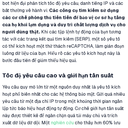
bot hiện đại phân tích tốc độ yêu cầu, danh tiếng IP và các
bất thường về hành vi.
Các công cụ tìm kiếm sử dụng
các cơ chế phòng thủ tiên tiến để bảo vệ cơ sở hạ tầng
của họ khỏi lạm dụng và duy trì chất lượng dịch vụ cho
người dùng thật.
Khi các tập lệnh tự động của bạn tương
tác với các trang kết quả tìm kiếm (SERP), một số yếu tố
có thể kích hoạt một thử thách reCAPTCHA, làm gián đoạn
luồng dữ liệu của bạn. Hiểu rõ các yếu tố kích hoạt này là
bước đầu tiên để giảm thiểu hiệu quả.
Tốc độ yêu cầu cao và giới hạn tần suất
Yêu cầu quy mô lớn từ một nguồn duy nhất là yếu tố kích
hoạt phổ biến nhất cho các hệ thống bảo mật. Gửi quá nhiều
yêu cầu từ một địa chỉ IP trong một khoảng thời gian ngắn
lập tức báo hiệu hoạt động tự động. Cơ chế giới hạn tần suất
này được thiết kế để ngăn chặn quá tải máy chủ và trích
xuất dữ liệu dữ dội. Một
nghiên cứu
cho thấy hơn 60% lưu