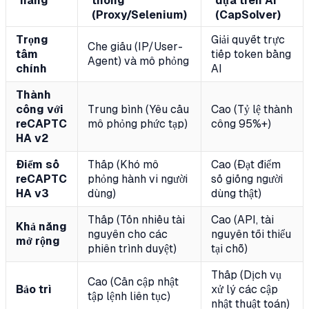
năng
thống
dựa trên AI
(Proxy/Selenium)
(CapSolver)
Trọng
Giải quyết trực
Che giấu (IP/User-
tâm
tiếp token bằng
Agent) và mô phỏng
chính
AI
Thành
công với
Trung bình (Yêu cầu
Cao (Tỷ lệ thành
reCAPTC
mô phỏng phức tạp)
công 95%+)
HA v2
Điểm số
Thấp (Khó mô
Cao (Đạt điểm
reCAPTC
phỏng hành vi người
số giống người
HA v3
dùng)
dùng thật)
Thấp (Tốn nhiều tài
Cao (API, tài
Khả năng
nguyên cho các
nguyên tối thiểu
mở rộng
phiên trình duyệt)
tại chỗ)
Thấp (Dịch vụ
Cao (Cần cập nhật
Bảo trì
xử lý các cập
tập lệnh liên tục)
nhật thuật toán)