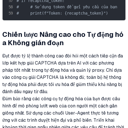
# if recaptcha_token:

#     # Sử dụng token để gửi yêu cầu của bạn

#     print(f"Token: {recaptcha_token}")
Chiến lược Nâng cao cho Tự động hó
a Không gián đoạn
Đạt được tỷ lệ thành công cao đòi hỏi một cách tiếp cận đa
lớp kết hợp giải CAPTCHA dựa trên AI với các phương
pháp tốt nhất trong tự động hóa và quản lý proxy. Chỉ dựa
vào công cụ giải CAPTCHA là không đủ; toàn bộ hệ thống
tự động hóa phải được tối ưu hóa để giảm thiểu khả năng bị
đánh dấu ngay từ đầu.
Đảm bảo rằng các công cụ tự động hóa của bạn được cấu
hình để mô phỏng lướt web của con người một cách gần
giống nhất. Sử dụng các chuỗi User-Agent thực tế tương
ứng với các trình duyệt hiện đại và phổ biến. Triển khai
khoảng thời gian ngẫu nhiên giữa các yêu cầu để tránh thời