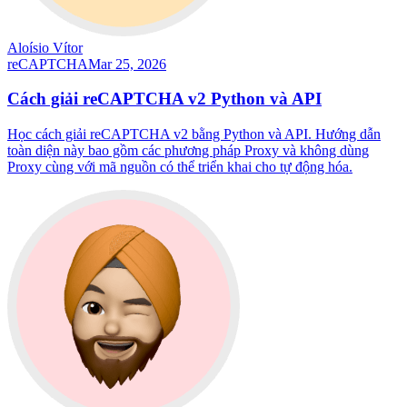
Aloísio Vítor
reCAPTCHA
Mar 25, 2026
Cách giải reCAPTCHA v2 Python và API
Học cách giải reCAPTCHA v2 bằng Python và API. Hướng dẫn
toàn diện này bao gồm các phương pháp Proxy và không dùng
Proxy cùng với mã nguồn có thể triển khai cho tự động hóa.