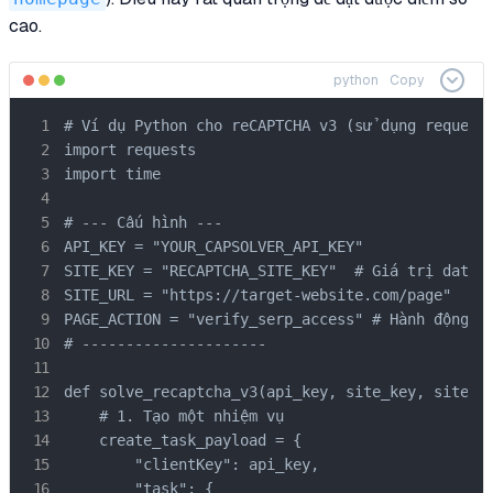
cao.
python
Copy
# Ví dụ Python cho reCAPTCHA v3 (sử dụng requests
import requests

import time

# --- Cấu hình ---

API_KEY = "YOUR_CAPSOLVER_API_KEY"

SITE_KEY = "RECAPTCHA_SITE_KEY"  # Giá trị data-s
SITE_URL = "https://target-website.com/page" 

PAGE_ACTION = "verify_serp_access" # Hành động cụ
# ---------------------

def solve_recaptcha_v3(api_key, site_key, site_ur
    # 1. Tạo một nhiệm vụ

    create_task_payload = {

        "clientKey": api_key,

        "task": {
