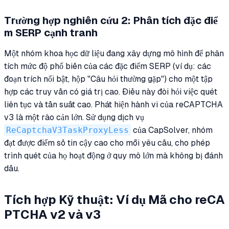
Trường hợp nghiên cứu 2: Phân tích đặc điể
m SERP cạnh tranh
Một nhóm khoa học dữ liệu đang xây dựng mô hình để phân
tích mức độ phổ biến của các đặc điểm SERP (ví dụ: các
đoạn trích nổi bật, hộp "Câu hỏi thường gặp") cho một tập
hợp các truy vấn có giá trị cao. Điều này đòi hỏi việc quét
liên tục và tần suất cao. Phát hiện hành vi của reCAPTCHA
v3 là một rào cản lớn. Sử dụng dịch vụ
ReCaptchaV3TaskProxyLess
của CapSolver, nhóm
đạt được điểm số tin cậy cao cho mỗi yêu cầu, cho phép
trình quét của họ hoạt động ở quy mô lớn mà không bị đánh
dấu.
Tích hợp Kỹ thuật: Ví dụ Mã cho reCA
PTCHA v2 và v3