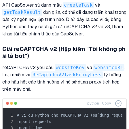
API CapSolver sử dụng mẫu
createTask
và
getTaskResult
đơn giản, có thể dễ dàng triển khai trong
bất kỳ ngôn ngữ lập trình nào. Dưới đây là các ví dụ bằng
Python cho thấy cách giải cả reCAPTCHA v2 và v3, tham
khảo tài liệu chính thức của CapSolver.
Giải reCAPTCHA v2 (Hộp kiểm "Tôi không ph
ải là bot")
reCAPTCHA v2 yêu cầu
websiteKey
và
websiteURL
.
Loại nhiệm vụ
ReCaptchaV2TaskProxyLess
lý tưởng
cho hầu hết các tình huống vì nó sử dụng proxy tích hợp
trên máy chủ.
python
Copy
# Ví dụ Python cho reCAPTCHA v2 (sử dụng requests
import requests

import time
