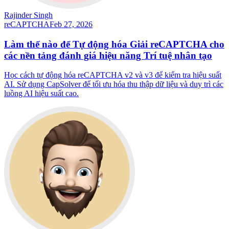
Rajinder Singh
reCAPTCHA
Feb 27, 2026
Làm thế nào để Tự động hóa Giải reCAPTCHA cho
các nền tảng đánh giá hiệu năng Trí tuệ nhân tạo
Học cách tự động hóa reCAPTCHA v2 và v3 để kiểm tra hiệu suất
AI. Sử dụng CapSolver để tối ưu hóa thu thập dữ liệu và duy trì các
luồng AI hiệu suất cao.