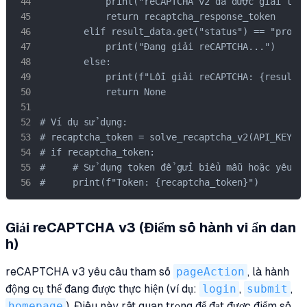
            print("reCAPTCHA v2 đã được giải thàn
            return recaptcha_response_token

        elif result_data.get("status") == "proces
            print("Đang giải reCAPTCHA...")

        else:

            print(f"Lỗi giải reCAPTCHA: {result_d
            return None

# Ví dụ sử dụng:

# recaptcha_token = solve_recaptcha_v2(API_KEY, S
# if recaptcha_token:

#     # Sử dụng token để gửi biểu mẫu hoặc yêu cầ
#     print(f"Token: {recaptcha_token}")
Giải reCAPTCHA v3 (Điểm số hành vi ẩn dan
h)
reCAPTCHA v3 yêu cầu tham số
pageAction
, là hành
động cụ thể đang được thực hiện (ví dụ:
login
,
submit
,
homepage
). Điều này rất quan trọng để đạt được điểm số