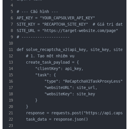
# --- Cấu hình ---

API_KEY = "YOUR_CAPSOLVER_API_KEY"

SITE_KEY = "RECAPTCHA_SITE_KEY"  # Giá trị data-s
SITE_URL = "https://target-website.com/page" 

# ---------------------

def solve_recaptcha_v2(api_key, site_key, site_ur
    # 1. Tạo một nhiệm vụ

    create_task_payload = {

        "clientKey": api_key,

        "task": {

            "type": "ReCaptchaV2TaskProxyLess",

            "websiteURL": site_url,

            "websiteKey": site_key

        }

    }

    response = requests.post("https://api.capsolv
    task_data = response.json()
