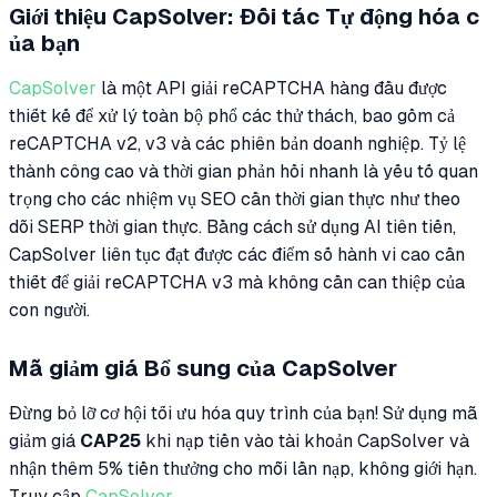
Giới thiệu CapSolver: Đối tác Tự động hóa c
ủa bạn
CapSolver
là một API giải reCAPTCHA hàng đầu được
thiết kế để xử lý toàn bộ phổ các thử thách, bao gồm cả
reCAPTCHA v2, v3 và các phiên bản doanh nghiệp. Tỷ lệ
thành công cao và thời gian phản hồi nhanh là yếu tố quan
trọng cho các nhiệm vụ SEO cần thời gian thực như theo
dõi SERP thời gian thực. Bằng cách sử dụng AI tiên tiến,
CapSolver liên tục đạt được các điểm số hành vi cao cần
thiết để giải reCAPTCHA v3 mà không cần can thiệp của
con người.
Mã giảm giá Bổ sung của CapSolver
Đừng bỏ lỡ cơ hội tối ưu hóa quy trình của bạn! Sử dụng mã
giảm giá
CAP25
khi nạp tiền vào tài khoản CapSolver và
nhận thêm 5% tiền thưởng cho mỗi lần nạp, không giới hạn.
Truy cập
CapSolver