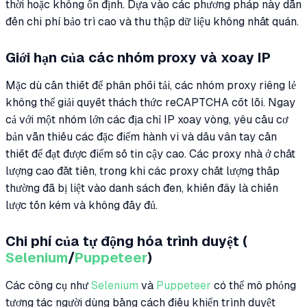
thời hoặc không ổn định. Dựa vào các phương pháp này dẫn
đến chi phí bảo trì cao và thu thập dữ liệu không nhất quán.
Giới hạn của các nhóm proxy và xoay IP
Mặc dù cần thiết để phân phối tải, các nhóm proxy riêng lẻ
không thể giải quyết thách thức reCAPTCHA cốt lõi. Ngay
cả với một nhóm lớn các địa chỉ IP xoay vòng, yêu cầu cơ
bản vẫn thiếu các đặc điểm hành vi và dấu vân tay cần
thiết để đạt được điểm số tin cậy cao. Các proxy nhà ở chất
lượng cao đắt tiền, trong khi các proxy chất lượng thấp
thường đã bị liệt vào danh sách đen, khiến đây là chiến
lược tốn kém và không đầy đủ.
Chi phí của tự động hóa trình duyệt (
Selenium
/
Puppeteer
)
Các công cụ như
Selenium
và
Puppeteer
có thể mô phỏng
tương tác người dùng bằng cách điều khiển trình duyệt