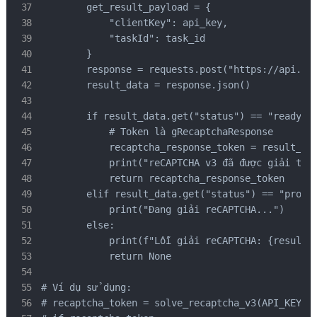
        get_result_payload = {

            "clientKey": api_key,

            "taskId": task_id

        }

        response = requests.post("https://api.cap
        result_data = response.json()

        if result_data.get("status") == "ready":

            # Token là gRecaptchaResponse

            recaptcha_response_token = result_dat
            print("reCAPTCHA v3 đã được giải thàn
            return recaptcha_response_token

        elif result_data.get("status") == "proces
            print("Đang giải reCAPTCHA...")

        else:

            print(f"Lỗi giải reCAPTCHA: {result_d
            return None

# Ví dụ sử dụng:

# recaptcha_token = solve_recaptcha_v3(API_KEY, S