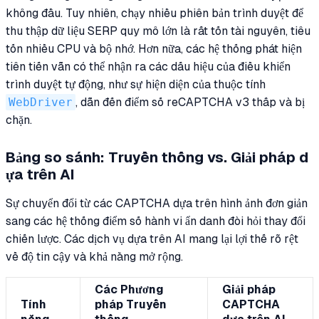
không đầu. Tuy nhiên, chạy nhiều phiên bản trình duyệt để
thu thập dữ liệu SERP quy mô lớn là rất tốn tài nguyên, tiêu
tốn nhiều CPU và bộ nhớ. Hơn nữa, các hệ thống phát hiện
tiên tiến vẫn có thể nhận ra các dấu hiệu của điều khiển
trình duyệt tự động, như sự hiện diện của thuộc tính
WebDriver
, dẫn đến điểm số reCAPTCHA v3 thấp và bị
chặn.
Bảng so sánh: Truyền thống vs. Giải pháp d
ựa trên AI
Sự chuyển đổi từ các CAPTCHA dựa trên hình ảnh đơn giản
sang các hệ thống điểm số hành vi ẩn danh đòi hỏi thay đổi
chiến lược. Các dịch vụ dựa trên AI mang lại lợi thế rõ rệt
về độ tin cậy và khả năng mở rộng.
Các Phương
Giải pháp
Tính
pháp Truyền
CAPTCHA