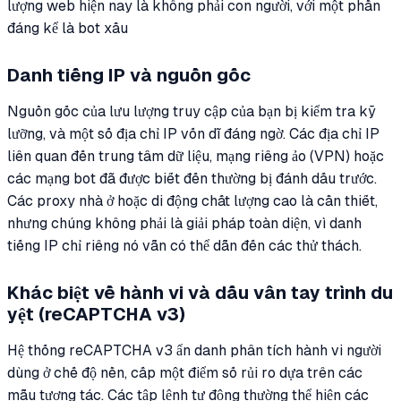
lượng web hiện nay là không phải con người, với một phần
đáng kể là bot xấu
Danh tiếng IP và nguồn gốc
Nguồn gốc của lưu lượng truy cập của bạn bị kiểm tra kỹ
lưỡng, và một số địa chỉ IP vốn dĩ đáng ngờ. Các địa chỉ IP
liên quan đến trung tâm dữ liệu, mạng riêng ảo (VPN) hoặc
các mạng bot đã được biết đến thường bị đánh dấu trước.
Các proxy nhà ở hoặc di động chất lượng cao là cần thiết,
nhưng chúng không phải là giải pháp toàn diện, vì danh
tiếng IP chỉ riêng nó vẫn có thể dẫn đến các thử thách.
Khác biệt về hành vi và dấu vân tay trình du
yệt (reCAPTCHA v3)
Hệ thống reCAPTCHA v3 ẩn danh phân tích hành vi người
dùng ở chế độ nền, cấp một điểm số rủi ro dựa trên các
mẫu tương tác. Các tập lệnh tự động thường thể hiện các