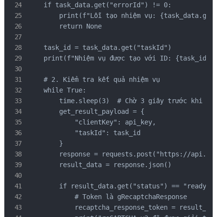
    if task_data.get("errorId") != 0:

        print(f"Lỗi tạo nhiệm vụ: {task_data.get(
        return None

    task_id = task_data.get("taskId")

    print(f"Nhiệm vụ được tạo với ID: {task_id}")
    # 2. Kiểm tra kết quả nhiệm vụ

    while True:

        time.sleep(3)  # Chờ 3 giây trước khi kiể
        get_result_payload = {

            "clientKey": api_key,

            "taskId": task_id

        }

        response = requests.post("https://api.cap
        result_data = response.json()

        if result_data.get("status") == "ready":

            # Token là gRecaptchaResponse

            recaptcha_response_token = result_dat