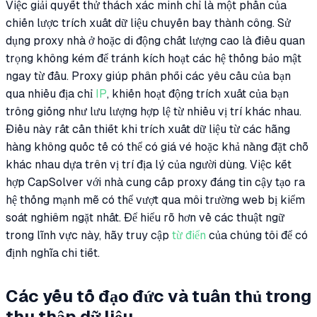
Việc giải quyết thử thách xác minh chỉ là một phần của
chiến lược trích xuất dữ liệu chuyến bay thành công. Sử
dụng proxy nhà ở hoặc di động chất lượng cao là điều quan
trọng không kém để tránh kích hoạt các hệ thống bảo mật
ngay từ đầu. Proxy giúp phân phối các yêu cầu của bạn
qua nhiều địa chỉ
IP
, khiến hoạt động trích xuất của bạn
trông giống như lưu lượng hợp lệ từ nhiều vị trí khác nhau.
Điều này rất cần thiết khi trích xuất dữ liệu từ các hãng
hàng không quốc tế có thể có giá vé hoặc khả năng đặt chỗ
khác nhau dựa trên vị trí địa lý của người dùng. Việc kết
hợp CapSolver với nhà cung cấp proxy đáng tin cậy tạo ra
hệ thống mạnh mẽ có thể vượt qua môi trường web bị kiểm
soát nghiêm ngặt nhất. Để hiểu rõ hơn về các thuật ngữ
trong lĩnh vực này, hãy truy cập
từ điển
của chúng tôi để có
định nghĩa chi tiết.
Các yếu tố đạo đức và tuân thủ trong
thu thập dữ liệu