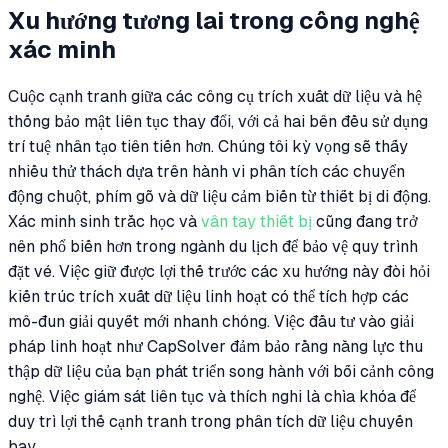
Xu hướng tương lai trong công nghệ
xác minh
Cuộc cạnh tranh giữa các công cụ trích xuất dữ liệu và hệ
thống bảo mật liên tục thay đổi, với cả hai bên đều sử dụng
trí tuệ nhân tạo tiên tiến hơn. Chúng tôi kỳ vọng sẽ thấy
nhiều thử thách dựa trên hành vi phân tích các chuyển
động chuột, phím gõ và dữ liệu cảm biến từ thiết bị di động.
Xác minh sinh trắc học và
vân tay thiết bị
cũng đang trở
nên phổ biến hơn trong ngành du lịch để bảo vệ quy trình
đặt vé. Việc giữ được lợi thế trước các xu hướng này đòi hỏi
kiến trúc trích xuất dữ liệu linh hoạt có thể tích hợp các
mô-đun giải quyết mới nhanh chóng. Việc đầu tư vào giải
pháp linh hoạt như CapSolver đảm bảo rằng năng lực thu
thập dữ liệu của bạn phát triển song hành với bối cảnh công
nghệ. Việc giám sát liên tục và thích nghi là chìa khóa để
duy trì lợi thế cạnh tranh trong phân tích dữ liệu chuyến
bay.