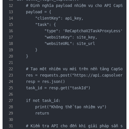
    # Định nghĩa payload nhiệm vụ cho API CapSolv
    payload = {

        "clientKey": api_key,

        "task": {

            "type": 'ReCaptchaV2TaskProxyLess',

            "websiteKey": site_key,

            "websiteURL": site_url

        }

    }

    # Tạo một nhiệm vụ mới trên nền tảng CapSolve
    res = requests.post("https://api.capsolver.co
    resp = res.json()

    task_id = resp.get("taskId")

    if not task_id:

        print("Không thể tạo nhiệm vụ")

        return

    # Kiểm tra API cho đến khi giải pháp sẵn sàng