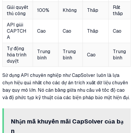
Giải quyết
Rất
100%
Không
Thấp
thủ công
thấp
API giải
CAPTCH
Cao
Cao
Thấp
Cao
A
Tự động
Trung
Trung
Trung
hóa trình
Cao
bình
bình
bình
duyệt
Sử dụng API chuyên nghiệp như CapSolver luôn là lựa
chọn hiệu quả nhất cho các dự án trích xuất dữ liệu chuyến
bay quy mô lớn. Nó cân bằng giữa nhu cầu về tốc độ cao
và độ phức tạp kỹ thuật của các biện pháp bảo mật hiện đại.
Nhận mã khuyến mãi CapSolver của bạ
n