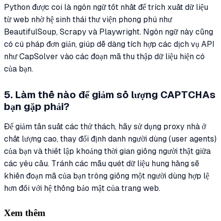
Python được coi là ngôn ngữ tốt nhất để trích xuất dữ liệu
từ web nhờ hệ sinh thái thư viện phong phú như
BeautifulSoup, Scrapy và Playwright. Ngôn ngữ này cũng
có cú pháp đơn giản, giúp dễ dàng tích hợp các dịch vụ API
như CapSolver vào các đoạn mã thu thập dữ liệu hiện có
của bạn.
5. Làm thế nào để giảm số lượng CAPTCHAs
bạn gặp phải?
Để giảm tần suất các thử thách, hãy sử dụng proxy nhà ở
chất lượng cao, thay đổi định danh người dùng (user agents)
của bạn và thiết lập khoảng thời gian giống người thật giữa
các yêu cầu. Tránh các mẫu quét dữ liệu hung hăng sẽ
khiến đoạn mã của bạn trông giống một người dùng hợp lệ
hơn đối với hệ thống bảo mật của trang web.
Xem thêm