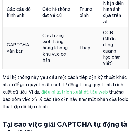
Nhận diện
Các câu đố
Các hệ thống
Trung
hình ảnh
hình ảnh
đặt vé cũ
bình
dựa trên
AI
OCR
Các trang
(Nhận
web hãng
CAPTCHA
dạng
hàng không
Thấp
văn bản
quang
khu vực cơ
học chữ
bản
viết)
Mỗi hệ thống này yêu cầu một cách tiếp cận kỹ thuật khác
nhau để giải quyết một cách tự động trong quy trình trích
xuất dữ liệu. Ví dụ,
điều gì là trích xuất dữ liệu web
thường
bao gồm việc xử lý các rào cản này như một phần của logic
thu thập dữ liệu chính.
Tại sao việc giải CAPTCHA tự động là