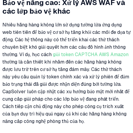
Bảo vệ nâng cao: Xử lý AWS WAF và
các lớp bảo vệ khác
Nhiều hãng hàng không lớn sử dụng tường lửa ứng dụng
web tiên tiến để bảo vệ cơ sở hạ tầng khỏi các mối đe dọa tự
động. Các hệ thống này có thể triển khai các thử thách
chuyên biệt khó giải quyết hơn các câu đố hình ảnh thông
thường. Ví dụ, học cách
giải token CAPTCHA AWS Amazon
thường là cần thiết khi nhắm đến các hãng hàng không
được lưu trữ trên cơ sở hạ tầng đám mây. Các thử thách
này yêu cầu quản lý token chính xác và xử lý phiên để đảm
bảo trạng thái đã giải được nhận diện đúng bởi tường lửa.
CapSolver luôn cập nhật các xu hướng bảo mật mới nhất để
cung cấp giải pháp cho các lớp bảo vệ đang phát triển.
Cách tiếp cận chủ động này cho phép công cụ trích xuất
của bạn duy trì hiệu quả ngay cả khi các hãng hàng không
nâng cấp công nghệ phòng thủ của họ.