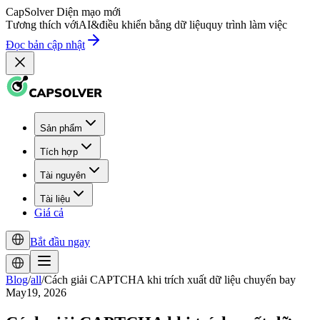
CapSolver
Diện mạo mới
Tương thích với
AI
&
điều khiển bằng dữ liệu
quy trình làm việc
Đọc bản cập nhật
Sản phẩm
Tích hợp
Tài nguyên
Tài liệu
Giá cả
Bắt đầu ngay
Blog
/
all
/
Cách giải CAPTCHA khi trích xuất dữ liệu chuyến bay
May19, 2026