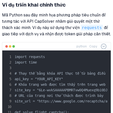
Ví dụ triển khai chính thức
Mã Python sau đây minh họa phương pháp tiêu chuẩn để
tương tác với API CapSolver nhằm giải quyết một thử
thách xác minh. Ví dụ này sử dụng thư viện
requests
để
giao tiếp với dịch vụ và nhận được token giải pháp cần thiết.
python
Copy
import requests

import time

# Thay thế bằng khóa API thực tế từ bảng điều khi
api_key = "YOUR_API_KEY"

# Khóa trang web được tìm thấy trên trang web hãn
site_key = "6Le-wvkSAAAAAPBMRTvw0Q4Muexq9bi0DJwx_
# URL của trang nơi thử thách được trình bày

site_url = "https://www.google.com/recaptcha/api2
def solve_flight_captcha():
