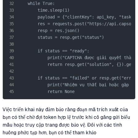
    while True:

        time.sleep(1)

        payload = {"clientKey": api_key, "taskId"
        res = requests.post("https://api.capsolve
        resp = res.json()

        status = resp.get("status")

        if status == "ready":

            print("CAPTCHA được giải quyết thành 
            return resp.get("solution", {}).get('
        if status == "failed" or resp.get("errorI
            print("Nhiệm vụ thất bại hoặc gặp lỗi
            return None
Việc triển khai này đảm bảo rằng đoạn mã trích xuất của
bạn có thể chờ đợi token hợp lệ trước khi cố gắng gửi biểu
mẫu hoặc truy cập trang được bảo vệ. Đối với các tình
huống phức tạp hơn, bạn có thể tham khảo