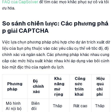
FAQ của CapSolver
để tìm các mẹo khắc phục sự cố và tối
ưu hóa.
So sánh chiến lược: Các phương phá
p giải CAPTCHA
Việc lựa chọn phương pháp phù hợp cho dự án trích xuất dữ
liệu của bạn phụ thuộc vào các yêu cầu cụ thể về tốc độ, độ
chính xác và ngân sách. Các phương pháp khác nhau cung
cấp các mức hiệu suất khác nhau khi áp dụng vào bối cảnh
bảo mật đặc thù của ngành du lịch.
Khả
Công
Hiệu
Độ
Phương
năng
sức
quả
chính
pháp
mở
triển
chi
xác
rộng
khai
phí
Mô hình
Biến
Thấp
Rất cao
Thấp
AI nội bộ
đổi