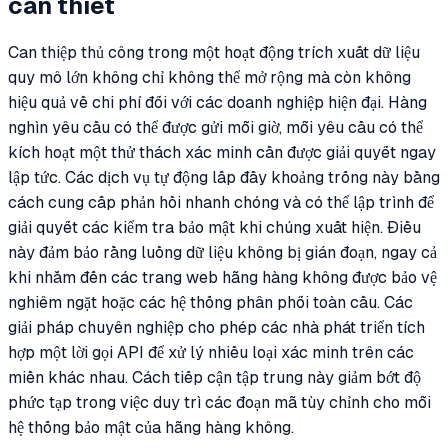
cần thiết
Can thiệp thủ công trong một hoạt động trích xuất dữ liệu
quy mô lớn không chỉ không thể mở rộng mà còn không
hiệu quả về chi phí đối với các doanh nghiệp hiện đại. Hàng
nghìn yêu cầu có thể được gửi mỗi giờ, mỗi yêu cầu có thể
kích hoạt một thử thách xác minh cần được giải quyết ngay
lập tức. Các dịch vụ tự động lấp đầy khoảng trống này bằng
cách cung cấp phản hồi nhanh chóng và có thể lập trình để
giải quyết các kiểm tra bảo mật khi chúng xuất hiện. Điều
này đảm bảo rằng luồng dữ liệu không bị gián đoạn, ngay cả
khi nhắm đến các trang web hãng hàng không được bảo vệ
nghiêm ngặt hoặc các hệ thống phân phối toàn cầu. Các
giải pháp chuyên nghiệp cho phép các nhà phát triển tích
hợp một lời gọi API để xử lý nhiều loại xác minh trên các
miền khác nhau. Cách tiếp cận tập trung này giảm bớt độ
phức tạp trong việc duy trì các đoạn mã tùy chỉnh cho mỗi
hệ thống bảo mật của hãng hàng không.