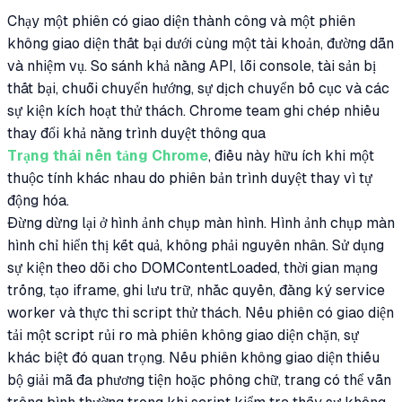
Chạy một phiên có giao diện thành công và một phiên
không giao diện thất bại dưới cùng một tài khoản, đường dẫn
và nhiệm vụ. So sánh khả năng API, lỗi console, tài sản bị
thất bại, chuỗi chuyển hướng, sự dịch chuyển bố cục và các
sự kiện kích hoạt thử thách. Chrome team ghi chép nhiều
thay đổi khả năng trình duyệt thông qua
Trạng thái nền tảng Chrome
, điều này hữu ích khi một
thuộc tính khác nhau do phiên bản trình duyệt thay vì tự
động hóa.
Đừng dừng lại ở hình ảnh chụp màn hình. Hình ảnh chụp màn
hình chỉ hiển thị kết quả, không phải nguyên nhân. Sử dụng
sự kiện theo dõi cho DOMContentLoaded, thời gian mạng
trống, tạo iframe, ghi lưu trữ, nhắc quyền, đăng ký service
worker và thực thi script thử thách. Nếu phiên có giao diện
tải một script rủi ro mà phiên không giao diện chặn, sự
khác biệt đó quan trọng. Nếu phiên không giao diện thiếu
bộ giải mã đa phương tiện hoặc phông chữ, trang có thể vẫn