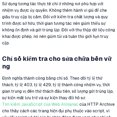
Sử dụng tương tác thực tế chỉ ở những nơi phù hợp với
nhiệm vụ được ủy quyền. Không thêm hành vi giả để che
giấu truy cập bị cấm. Đối với kiểm tra chất lượng và quy
trình được sở hữu, thời gian tương tác nên giảm thiểu sự
không ổn định và gửi trùng lặp. Đối với thu thập dữ liệu công
khai được phép, nó nên giảm tải và tuân thủ giới hạn truy
cập.
Chỉ số kiểm tra cho sửa chữa bền vữ
ng
Định nghĩa thành công bằng chỉ số. Theo dõi tỷ lệ thử
thách, tỷ lệ 403, tỷ lệ 429, tỷ lệ thành công nhiệm vụ, thời
gian trung vị đến thử thách đầu tiên, số lượng gửi trùng lặp,
sự kiện mất lưu trữ và sự kiện thay đổi hồ sơ.
Tìm kiếm JavaScript của Web Almanac
của HTTP Archive
cho thấy cách các trang hiện đại phụ thuộc vào script, vì