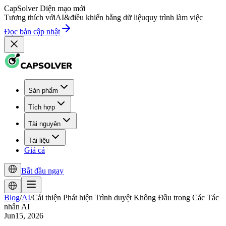
CapSolver
Diện mạo mới
Tương thích với
AI
&
điều khiển bằng dữ liệu
quy trình làm việc
Đọc bản cập nhật
Sản phẩm
Tích hợp
Tài nguyên
Tài liệu
Giá cả
Bắt đầu ngay
Blog
/
AI
/
Cải thiện Phát hiện Trình duyệt Không Đầu trong Các Tác
nhân AI
Jun15, 2026