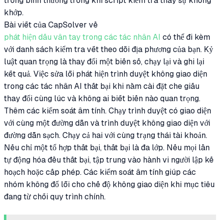
trông bình thường trong khi script kiểm tra thấy sự không
khớp.
Bài viết của CapSolver về
phát hiện dấu vân tay trong các tác nhân AI
có thể đi kèm
với danh sách kiểm tra vết theo dõi địa phương của bạn. Kỷ
luật quan trọng là thay đổi một biến số, chạy lại và ghi lại
kết quả. Việc sửa lỗi phát hiện trình duyệt không giao diện
trong các tác nhân AI thất bại khi năm cài đặt che giấu
thay đổi cùng lúc và không ai biết biến nào quan trọng.
Thêm các kiểm soát âm tính. Chạy trình duyệt có giao diện
với cùng một đường dẫn và trình duyệt không giao diện với
đường dẫn sạch. Chạy cả hai với cùng trạng thái tài khoản.
Nếu chỉ một tổ hợp thất bại, thất bại là đa lớp. Nếu mọi lần
tự động hóa đều thất bại, tập trung vào hành vi người lập kế
hoạch hoặc cấp phép. Các kiểm soát âm tính giúp các
nhóm không đổ lỗi cho chế độ không giao diện khi mục tiêu
đang từ chối quy trình chính.