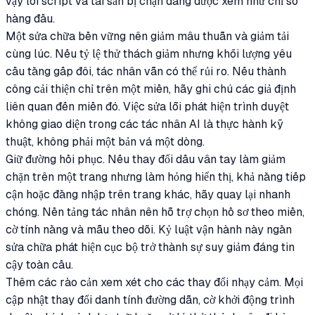
vậy lỗi script và tài sản bị chặn đáng được xem như chỉ số
hàng đầu.
Một sửa chữa bền vững nên giảm mâu thuẫn và giảm tải
cùng lúc. Nếu tỷ lệ thử thách giảm nhưng khối lượng yêu
cầu tăng gấp đôi, tác nhân vẫn có thể rủi ro. Nếu thành
công cải thiện chỉ trên một miền, hãy ghi chú các giả định
liên quan đến miền đó. Việc sửa lỗi phát hiện trình duyệt
không giao diện trong các tác nhân AI là thực hành kỹ
thuật, không phải một bản vá một dòng.
Giữ đường hồi phục. Nếu thay đổi dấu vân tay làm giảm
chặn trên một trang nhưng làm hỏng hiển thị, khả năng tiếp
cận hoặc đăng nhập trên trang khác, hãy quay lại nhanh
chóng. Nền tảng tác nhân nên hỗ trợ chọn hồ sơ theo miền,
cờ tính năng và mẫu theo dõi. Kỷ luật vận hành này ngăn
sửa chữa phát hiện cục bộ trở thành sự suy giảm đáng tin
cậy toàn cầu.
Thêm các rào cản xem xét cho các thay đổi nhạy cảm. Mọi
cập nhật thay đổi danh tính đường dẫn, cờ khởi động trình