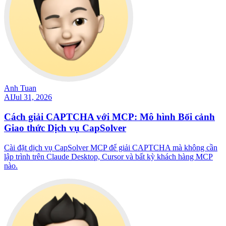
Anh Tuan
AI
Jul 31, 2026
Cách giải CAPTCHA với MCP: Mô hình Bối cảnh
Giao thức Dịch vụ CapSolver
Cài đặt dịch vụ CapSolver MCP để giải CAPTCHA mà không cần
lập trình trên Claude Desktop, Cursor và bất kỳ khách hàng MCP
nào.