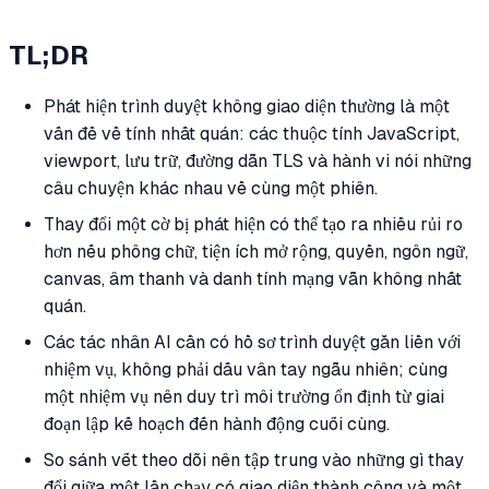
TL;DR
Phát hiện trình duyệt không giao diện thường là một
vấn đề về tính nhất quán: các thuộc tính JavaScript,
viewport, lưu trữ, đường dẫn TLS và hành vi nói những
câu chuyện khác nhau về cùng một phiên.
Thay đổi một cờ bị phát hiện có thể tạo ra nhiều rủi ro
hơn nếu phông chữ, tiện ích mở rộng, quyền, ngôn ngữ,
canvas, âm thanh và danh tính mạng vẫn không nhất
quán.
Các tác nhân AI cần có hồ sơ trình duyệt gắn liền với
nhiệm vụ, không phải dấu vân tay ngẫu nhiên; cùng
một nhiệm vụ nên duy trì môi trường ổn định từ giai
đoạn lập kế hoạch đến hành động cuối cùng.
So sánh vết theo dõi nên tập trung vào những gì thay
đổi giữa một lần chạy có giao diện thành công và một