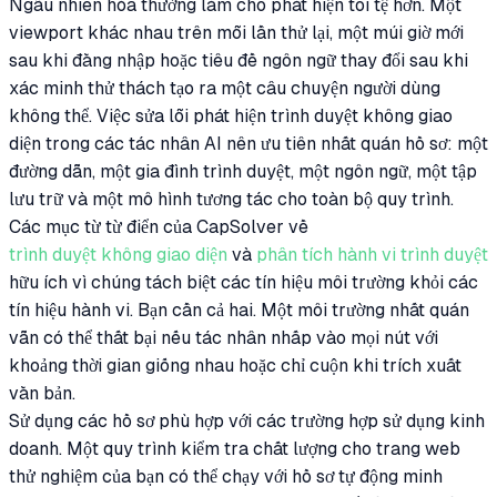
Ngẫu nhiên hóa thường làm cho phát hiện tồi tệ hơn. Một
viewport khác nhau trên mỗi lần thử lại, một múi giờ mới
sau khi đăng nhập hoặc tiêu đề ngôn ngữ thay đổi sau khi
xác minh thử thách tạo ra một câu chuyện người dùng
không thể. Việc sửa lỗi phát hiện trình duyệt không giao
diện trong các tác nhân AI nên ưu tiên nhất quán hồ sơ: một
đường dẫn, một gia đình trình duyệt, một ngôn ngữ, một tập
lưu trữ và một mô hình tương tác cho toàn bộ quy trình.
Các mục từ từ điển của CapSolver về
trình duyệt không giao diện
và
phân tích hành vi trình duyệt
hữu ích vì chúng tách biệt các tín hiệu môi trường khỏi các
tín hiệu hành vi. Bạn cần cả hai. Một môi trường nhất quán
vẫn có thể thất bại nếu tác nhân nhấp vào mọi nút với
khoảng thời gian giống nhau hoặc chỉ cuộn khi trích xuất
văn bản.
Sử dụng các hồ sơ phù hợp với các trường hợp sử dụng kinh
doanh. Một quy trình kiểm tra chất lượng cho trang web
thử nghiệm của bạn có thể chạy với hồ sơ tự động minh