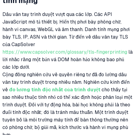
tính mạng
Dấu vân tay trình duyệt vượt qua các lớp. Các API
JavaScript mô tả thiết bị. Hiển thị phơi bày phông chữ,
hành vi canvas, WebGL và âm thanh. Danh tính mạng phơi
bày TLS, IP, ASN và thời gian. Từ điển về dấu vân tay TLS
của CapSolver
https://www.capsolver.com/glossary/tls-fingerprinting
là
lời nhắc rằng một bản vá DOM hoàn hảo không bao phủ
các lớp dưới.
Cộng đồng nghiên cứu về quyền riêng tư đã đo lường dấu
vân tay trình duyệt trong nhiều năm. Nghiên cứu kinh điển
về
đo lường tính độc nhất của trình duyệt
cho thấy tại
sao nhiều thuộc tính nhỏ có thể xác định hoặc phân loại một
trình duyệt. Đối với tự động hóa, bài học không phải là theo
đuổi tính độc nhất; đó là tránh mâu thuẫn. Một trình duyệt
tuyên bố là môi trường máy tính để bàn thông thường nên
có phông chữ, bộ giải mã, kích thước và hành vi mạng phù
hợp.