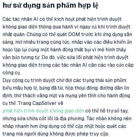
hư sử dụng sản phẩm hợp lệ
Các tác nhân AI có thể kích hoạt phát hiện trình duyệt
không giao diện thông qua hành vi ngay cả khi trình duyệt
nhất quán. Chúng có thể quét DOM trước khi ứng dụng sẵn
sàng, mở nhiều trang cùng lúc, nhấp vào các điều khiển ẩn
hoặc lặp lại cùng một hành động thất bại vì mô hình thấy
văn bản tương tự. Do đó, việc sửa lỗi phát hiện trình duyệt
không giao diện trong các tác nhân AI cần các rào cản cấp
công cụ.
Dạy công cụ trình duyệt chờ đợi các trạng thái sản phẩm:
biểu mẫu hợp lệ, bảng đã tải, hộp thoại đóng, đường dẫn ổn
định, thử thách vắng mặt và mạng yên tĩnh cho hành động
cụ thể. Trang CapSolver về
phát hiện trình duyệt không giao diện
có thể hỗ trợ sổ tay,
nhưng sửa chữa cốt lõi là địa phương. Tác nhân không nên
nhấp nhanh hơn ứng dụng có thể cập nhật hoặc quét các
trang mà người dùng không được phép truy cập.