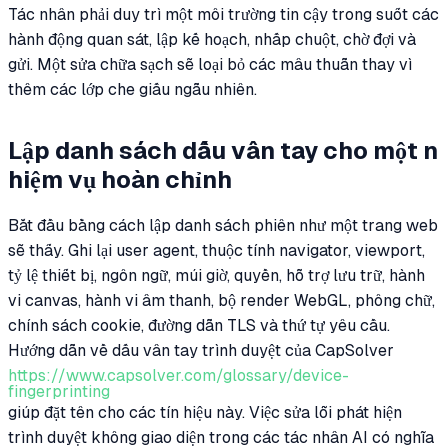
Tác nhân phải duy trì một môi trường tin cậy trong suốt các
hành động quan sát, lập kế hoạch, nhấp chuột, chờ đợi và
gửi. Một sửa chữa sạch sẽ loại bỏ các mâu thuẫn thay vì
thêm các lớp che giấu ngẫu nhiên.
Lập danh sách dấu vân tay cho một n
hiệm vụ hoàn chỉnh
Bắt đầu bằng cách lập danh sách phiên như một trang web
sẽ thấy. Ghi lại user agent, thuộc tính navigator, viewport,
tỷ lệ thiết bị, ngôn ngữ, múi giờ, quyền, hỗ trợ lưu trữ, hành
vi canvas, hành vi âm thanh, bộ render WebGL, phông chữ,
chính sách cookie, đường dẫn TLS và thứ tự yêu cầu.
Hướng dẫn về dấu vân tay trình duyệt của CapSolver
https://www.capsolver.com/glossary/device-
fingerprinting
giúp đặt tên cho các tín hiệu này. Việc sửa lỗi phát hiện
trình duyệt không giao diện trong các tác nhân AI có nghĩa