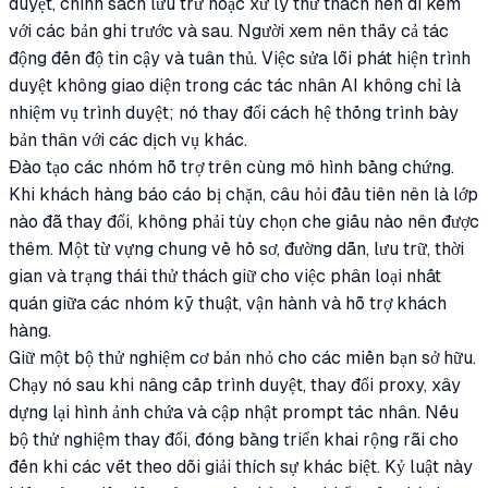
duyệt, chính sách lưu trữ hoặc xử lý thử thách nên đi kèm
với các bản ghi trước và sau. Người xem nên thấy cả tác
động đến độ tin cậy và tuân thủ. Việc sửa lỗi phát hiện trình
duyệt không giao diện trong các tác nhân AI không chỉ là
nhiệm vụ trình duyệt; nó thay đổi cách hệ thống trình bày
bản thân với các dịch vụ khác.
Đào tạo các nhóm hỗ trợ trên cùng mô hình bằng chứng.
Khi khách hàng báo cáo bị chặn, câu hỏi đầu tiên nên là lớp
nào đã thay đổi, không phải tùy chọn che giấu nào nên được
thêm. Một từ vựng chung về hồ sơ, đường dẫn, lưu trữ, thời
gian và trạng thái thử thách giữ cho việc phân loại nhất
quán giữa các nhóm kỹ thuật, vận hành và hỗ trợ khách
hàng.
Giữ một bộ thử nghiệm cơ bản nhỏ cho các miền bạn sở hữu.
Chạy nó sau khi nâng cấp trình duyệt, thay đổi proxy, xây
dựng lại hình ảnh chứa và cập nhật prompt tác nhân. Nếu
bộ thử nghiệm thay đổi, đóng băng triển khai rộng rãi cho
đến khi các vết theo dõi giải thích sự khác biệt. Kỷ luật này