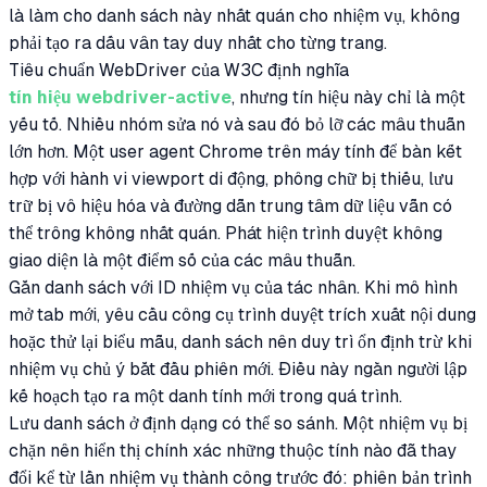
là làm cho danh sách này nhất quán cho nhiệm vụ, không
phải tạo ra dấu vân tay duy nhất cho từng trang.
Tiêu chuẩn WebDriver của W3C định nghĩa
tín hiệu webdriver-active
, nhưng tín hiệu này chỉ là một
yếu tố. Nhiều nhóm sửa nó và sau đó bỏ lỡ các mâu thuẫn
lớn hơn. Một user agent Chrome trên máy tính để bàn kết
hợp với hành vi viewport di động, phông chữ bị thiếu, lưu
trữ bị vô hiệu hóa và đường dẫn trung tâm dữ liệu vẫn có
thể trông không nhất quán. Phát hiện trình duyệt không
giao diện là một điểm số của các mâu thuẫn.
Gắn danh sách với ID nhiệm vụ của tác nhân. Khi mô hình
mở tab mới, yêu cầu công cụ trình duyệt trích xuất nội dung
hoặc thử lại biểu mẫu, danh sách nên duy trì ổn định trừ khi
nhiệm vụ chủ ý bắt đầu phiên mới. Điều này ngăn người lập
kế hoạch tạo ra một danh tính mới trong quá trình.
Lưu danh sách ở định dạng có thể so sánh. Một nhiệm vụ bị
chặn nên hiển thị chính xác những thuộc tính nào đã thay
đổi kể từ lần nhiệm vụ thành công trước đó: phiên bản trình