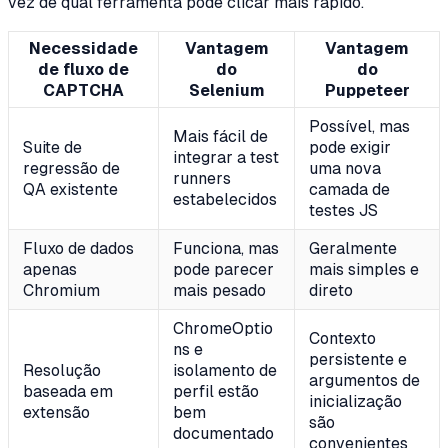
vez de qual ferramenta pode clicar mais rápido.
Necessidade
Vantagem
Vantagem
de fluxo de
do
do
CAPTCHA
Selenium
Puppeteer
Possível, mas
Mais fácil de
Suite de
pode exigir
integrar a test
regressão de
uma nova
runners
QA existente
camada de
estabelecidos
testes JS
Fluxo de dados
Funciona, mas
Geralmente
apenas
pode parecer
mais simples e
Chromium
mais pesado
direto
ChromeOptio
Contexto
ns e
persistente e
Resolução
isolamento de
argumentos de
baseada em
perfil estão
inicialização
extensão
bem
são
documentado
convenientes