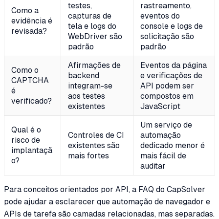
testes,
rastreamento,
Como a
capturas de
eventos do
evidência é
tela e logs do
console e logs de
revisada?
WebDriver são
solicitação são
padrão
padrão
Afirmações de
Eventos da página
Como o
backend
e verificações de
CAPTCHA
integram-se
API podem ser
é
aos testes
compostos em
verificado?
existentes
JavaScript
Um serviço de
Qual é o
Controles de CI
automação
risco de
existentes são
dedicado menor é
implantaçã
mais fortes
mais fácil de
o?
auditar
Para conceitos orientados por API, a FAQ do CapSolver
pode ajudar a esclarecer que automação de navegador e
APIs de tarefa são camadas relacionadas, mas separadas.