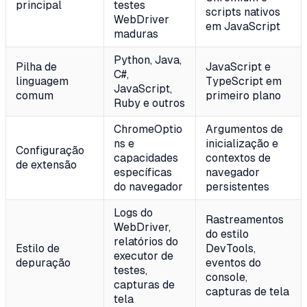
principal
testes
scripts nativos
WebDriver
em JavaScript
maduras
Python, Java,
Pilha de
JavaScript e
C#,
linguagem
TypeScript em
JavaScript,
comum
primeiro plano
Ruby e outros
ChromeOptio
Argumentos de
ns e
inicialização e
Configuração
capacidades
contextos de
de extensão
específicas
navegador
do navegador
persistentes
Logs do
Rastreamentos
WebDriver,
do estilo
relatórios do
Estilo de
DevTools,
executor de
depuração
eventos do
testes,
console,
capturas de
capturas de tela
tela