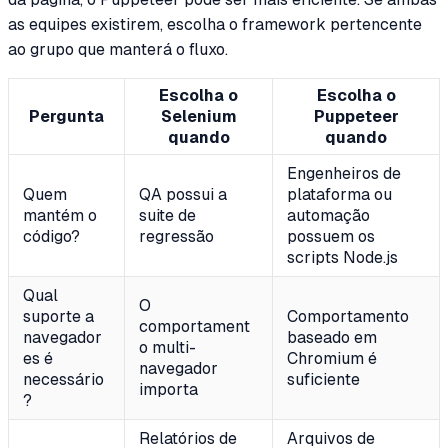
as equipes existirem, escolha o framework pertencente
ao grupo que manterá o fluxo.
Escolha o
Escolha o
Pergunta
Selenium
Puppeteer
quando
quando
Engenheiros de
Quem
QA possui a
plataforma ou
mantém o
suite de
automação
código?
regressão
possuem os
scripts Node.js
Qual
O
suporte a
Comportamento
comportament
navegador
baseado em
o multi-
es é
Chromium é
navegador
necessário
suficiente
importa
?
Relatórios de
Arquivos de