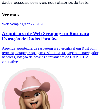
dados pessoais sensíveis nos relatórios de teste.
Ver mais
Web Scraping
Apr 22, 2026
Arquitetura de Web Scraping em Rust para
Extração de Dados Escalável
Aprenda arquitetura de raspagem web escalável em Rust com
reqwest, scraper, raspagem assíncrona, raspagem de navegador
headless, rotação de proxies e tratamento de CAPTCHA
compatível.