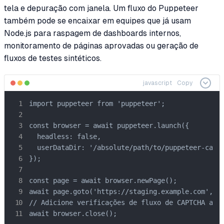
tela e depuração com janela. Um fluxo do Puppeteer
também pode se encaixar em equipes que já usam
Node.js para raspagem de dashboards internos,
monitoramento de páginas aprovadas ou geração de
fluxos de testes sintéticos.
javascript
Copy
import puppeteer from 'puppeteer';

const browser = await puppeteer.launch({

  headless: false,

  userDataDir: '/absolute/path/to/puppeteer-captc
});

const page = await browser.newPage();

await page.goto('https://staging.example.com', { 
// Adicione verificações de fluxo de CAPTCHA apro
await browser.close();