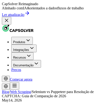
CapSolver
Reimaginado
Alinhado com
IA
&
orientados a dados
fluxos de trabalho
Ler atualização
Produtos
Integrações
Recursos
Documentação
Preços
Começar agora
Blog
/
Web Scraping
/
Selenium vs Puppeteer para Resolução de
CAPTCHA: Guia de Comparação de 2026
May14, 2026