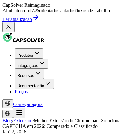
CapSolver
Reimaginado
Alinhado com
IA
&
orientados a dados
fluxos de trabalho
Ler atualização
Produtos
Integrações
Recursos
Documentação
Preços
Começar agora
Blog
/
Extension
/
Melhor Extensão do Chrome para Solucionar
CAPTCHA em 2026: Comparado e Classificado
Jan12, 2026