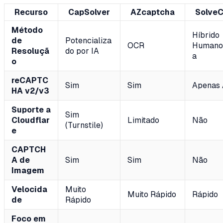
Recurso
CapSolver
AZcaptcha
Solve
Método
Híbrido
de
Potencializa
OCR
Humano
Resoluçã
do por IA
a
o
reCAPTC
Sim
Sim
Apenas 
HA v2/v3
Suporte a
Sim
Cloudflar
Limitado
Não
(Turnstile)
e
CAPTCH
A de
Sim
Sim
Não
Imagem
Velocida
Muito
Muito Rápido
Rápido
de
Rápido
Foco em