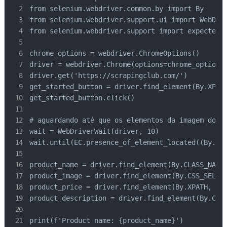
from selenium.webdriver.common.by import By

from selenium.webdriver.support.ui import WebDriv
from selenium.webdriver.support import expected_c
chrome_options = webdriver.ChromeOptions()

driver = webdriver.Chrome(options=chrome_options)
driver.get('https://scrapingclub.com/')

get_started_button = driver.find_element(By.XPATH
get_started_button.click()

# aguardando até que os elementos da imagem do pr
wait = WebDriverWait(driver, 10)

wait.until(EC.presence_of_element_located((By.CSS
product_name = driver.find_element(By.CLASS_NAME,
product_image = driver.find_element(By.CSS_SELECT
product_price = driver.find_element(By.XPATH, '//
product_description = driver.find_element(By.CSS_
print(f'Product name: {product_name}')
