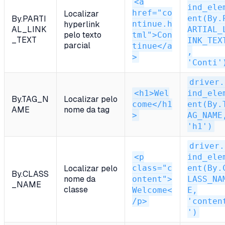
<a
ind_ele
href="co
Localizar
ent(By.
By.PARTI
ntinue.h
hyperlink
AL_LINK
ARTIAL_
pelo texto
tml">Con
_TEXT
INK_TEX
parcial
tinue</a
,
>
'Conti'
driver.
<h1>Wel
ind_ele
By.TAG_N
Localizar pelo
come</h1
ent(By.
AME
nome da tag
>
AG_NAME
'h1')
driver.
<p
ind_ele
class="c
ent(By.
Localizar pelo
By.CLASS
nome da
ontent">
LASS_NA
_NAME
classe
Welcome<
E,
/p>
'conten
')