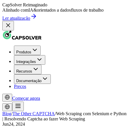
CapSolver
Reimaginado
Alinhado com
IA
&
orientados a dados
fluxos de trabalho
Ler atualização
Produtos
Integrações
Recursos
Documentação
Preços
Começar agora
Blog
/
The Other CAPTCHA
/
Web Scraping com Selenium e Python
| Resolvendo Captcha ao fazer Web Scraping
Jun24, 2024