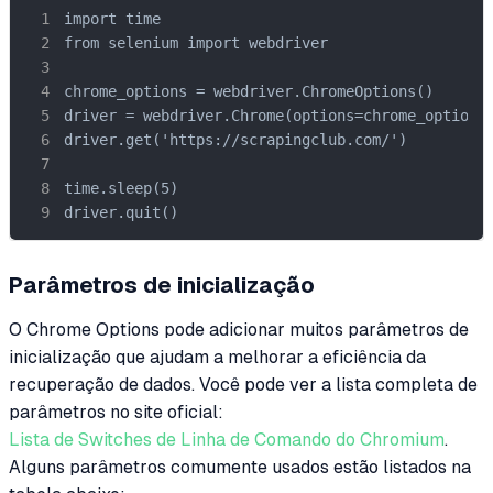
import time

from selenium import webdriver

chrome_options = webdriver.ChromeOptions()

driver = webdriver.Chrome(options=chrome_options)
driver.get('https://scrapingclub.com/')

time.sleep(5)

driver.quit()
Parâmetros de inicialização
O Chrome Options pode adicionar muitos parâmetros de
inicialização que ajudam a melhorar a eficiência da
recuperação de dados. Você pode ver a lista completa de
parâmetros no site oficial:
Lista de Switches de Linha de Comando do Chromium
.
Alguns parâmetros comumente usados estão listados na