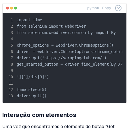
python
Copy
import time

from selenium import webdriver

from selenium.webdriver.common.by import By

chrome_options = webdriver.ChromeOptions()

driver = webdriver.Chrome(options=chrome_options)
driver.get('https://scrapingclub.com/')

get_started_button = driver.find_element(By.XPATH
'][1]/div[3]")

time.sleep(5)

driver.quit()
Interação com elementos
Uma vez que encontramos o elemento do botão "Get