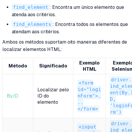
find_element
: Encontra um único elemento que
atenda aos critérios.
find_elements
: Encontra todos os elementos que
atendam aos critérios.
Ambos os métodos suportam oito maneiras diferentes de
localizar elementos HTML:
Exemplo
Exempl
Método
Significado
HTML
Seleniu
driver.
<form
ind_ele
id="logi
Localizar pelo
ent(By.
By.ID
ID do
nForm">.
D,
elemento
..
'loginF
</form>
rm')
driver.
<input
ind_ele