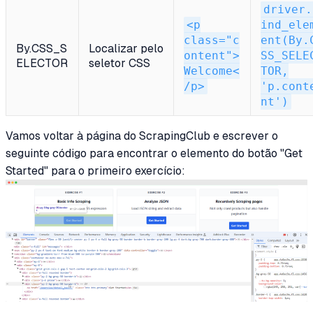
driver.
<p
ind_ele
class="c
ent(By.
By.CSS_S
Localizar pelo
ontent">
SS_SELE
ELECTOR
seletor CSS
Welcome<
TOR,
/p>
'p.cont
nt')
Vamos voltar à página do ScrapingClub e escrever o
seguinte código para encontrar o elemento do botão "Get
Started" para o primeiro exercício: