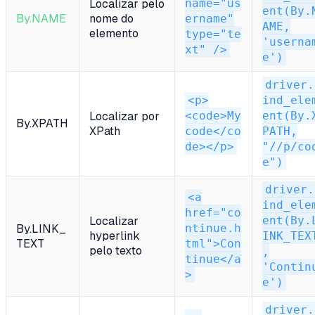
name="us
Localizar pelo
ent(By.
By.NAME
nome do
ername"
AME,
elemento
type="te
'userna
xt" />
e')
driver.
<p>
ind_ele
<code>My
ent(By.
Localizar por
By.XPATH
XPath
code</co
PATH,
de></p>
"//p/co
e")
driver.
<a
ind_ele
href="co
ent(By.
Localizar
ntinue.h
By.LINK_
hyperlink
INK_TEX
TEXT
tml">Con
pelo texto
,
tinue</a
'Contin
>
e')
driver.