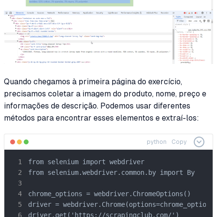
Quando chegamos à primeira página do exercício,
precisamos coletar a imagem do produto, nome, preço e
informações de descrição. Podemos usar diferentes
métodos para encontrar esses elementos e extraí-los:
python
Copy
from selenium import webdriver

from selenium.webdriver.common.by import By

chrome_options = webdriver.ChromeOptions()

driver = webdriver.Chrome(options=chrome_options)
driver.get('https://scrapingclub.com/')
