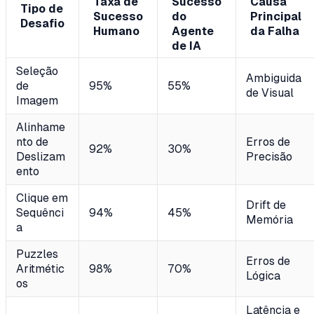
Taxa de
Sucesso
Causa
Tipo de
Sucesso
do
Principal
Desafio
Humano
Agente
da Falha
de IA
Seleção
Ambiguida
de
95%
55%
de Visual
Imagem
Alinhame
nto de
Erros de
92%
30%
Deslizam
Precisão
ento
Clique em
Drift de
Sequênci
94%
45%
Memória
a
Puzzles
Erros de
Aritmétic
98%
70%
Lógica
os
Latência e