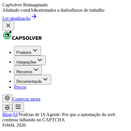
CapSolver
Reimaginado
Alinhado com
IA
&
orientados a dados
fluxos de trabalho
Ler atualização
Produtos
Integrações
Recursos
Documentação
Preços
Começar agora
Blog
/
AI
/
Notícias de IA Agente: Por que a automação da web
continua falhando no CAPTCHA
Feb04, 2026