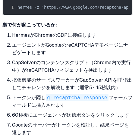
hermes -z 'https://www.google.com/r
裏で何が起こっているか:
HermesがChromeのCDPに接続します
エージェントがGoogleのreCAPTCHAデモページにナ
ビゲートします
CapSolverのコンテンツスクリプト（Chrome内で実行
中）がreCAPTCHAウィジェットを検出します
拡張機能のサービスワーカーがCapSolver APIを呼び出
してチャレンジを解決します（通常5〜15秒以内）
トークンが隠し
g-recaptcha-response
フォームフ
ィールドに挿入されます
60秒後にエージェントが送信ボタンをクリックします
Googleのサーバーがトークンを検証し、結果ページを
返します