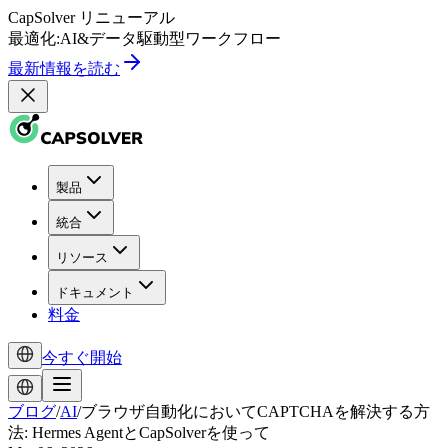
CapSolver
リニューアル
最適化:
AI
&
データ駆動型
ワークフロー
最新情報を読む
製品
統合
リソース
ドキュメント
料金
今すぐ開始
ブログ
/
AI
/
ブラウザ自動化においてCAPTCHAを解決する方
法: Hermes AgentとCapSolverを使って