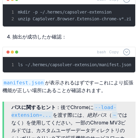
mkdir -p ~/.hermes/capsolver-extension

unzip CapSolver.Browser.Extension-chrome-v*.zip 
抽出が成功したか確認：
bash
Copy
ls ~/.hermes/capsolver-extension/manifest.json
manifest.json
が表示されるはずです—これにより拡張
機能が正しい場所にあることが確認されます。
パスに関するヒント
：後でChromeに
--load-
extension=...
を渡す際には、
絶対パス
（
~
では
なく）を使用してください。一部のChrome MV3ビ
ルドでは、カスタムユーザーデータディレクトリの