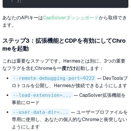
};
あなたのAPIキーは
CapSolverダッシュボード
から取得でき
ます。
ステップ3：拡張機能とCDPを有効にしてChro
meを起動
これは重要なステップです。Hermesとは別に、3つの重要
なフラグを含むChromeを
一度だけ
起動します：
--remote-debugging-port=9222
— DevToolsプ
ロトコルを公開し、Hermesが接続できるようにします
--load-extension=...
— CapSolver拡張機能を
事前にロード
--user-data-dir=...
— ユーザープロファイルを
専用に使用し、あなたの個人的なChromeと衝突しない
ようにします