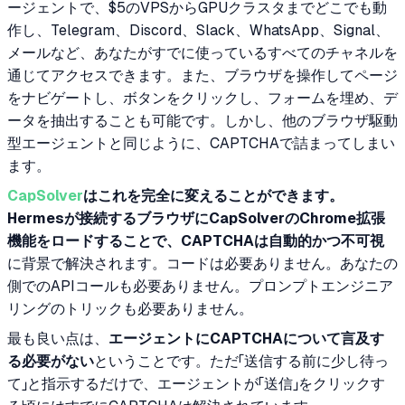
ージェントで、$5のVPSからGPUクラスタまでどこでも動
作し、Telegram、Discord、Slack、WhatsApp、Signal、
メールなど、あなたがすでに使っているすべてのチャネルを
通じてアクセスできます。また、ブラウザを操作してページ
をナビゲートし、ボタンをクリックし、フォームを埋め、デ
ータを抽出することも可能です。しかし、他のブラウザ駆動
型エージェントと同じように、CAPTCHAで詰まってしまい
ます。
CapSolver
はこれを完全に変えることができます。
Hermesが接続するブラウザにCapSolverのChrome拡張
機能をロードすることで、CAPTCHAは
自動的かつ不可視
に背景で解決されます。コードは必要ありません。あなたの
側でのAPIコールも必要ありません。プロンプトエンジニア
リングのトリックも必要ありません。
最も良い点は、
エージェントにCAPTCHAについて言及す
る必要がない
ということです。ただ「送信する前に少し待っ
て」と指示するだけで、エージェントが「送信」をクリックす