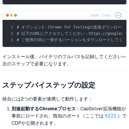
bash
Copy
# オプション2：Chrome for Testingの直接ダウンロード

# 以下のURLにアクセスしてください：https://googlechromela
# ご使用のOSに一致するバージョンをダウンロードしてくだ
インストール後、バイナリのフルパスを記録してください—
次のステップで必要になります。
ステップバイステップの設定
統合には2つの要素が連携して動作します：
別途起動するChromeプロセス
：CapSolver拡張機能が
事前にロードされ、既知のポート（ここでは
9222
）で
CDPが公開されます。