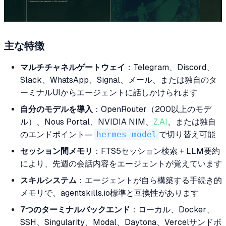
主な特徴
マルチチャネルゲートウェイ
：Telegram、Discord、
Slack、WhatsApp、Signal、メール、または独自のタ
ーミナルUIからエージェントに話しかけられます
自分のモデルを導入
：OpenRouter（200以上のモデ
ル）、Nous Portal、NVIDIA NIM、
Z.AI
、または独自
のエンドポイント—
hermes model
で切り替え可能
セッション間メモリ
：FTS5セッション検索 + LLM要約
により、先週の会話内容をエージェントが覚えています
スキルシステム
：エージェントが自ら構築する手続き的
メモリで、agentskills.io標準と互換性があります
7つのターミナルバックエンド
：ローカル、Docker、
SSH、Singularity、Modal、Daytona、Vercelサンドボ