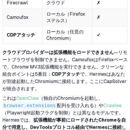
Firecrawl
クラウド
✗
ローカル（Firefox
Camoufox
✗
ステルス）
ローカル（任意の
CDPアタッチ
✓
Chromium）
クラウドプロバイダーは拡張機能をロードできません
—リモ
ートブラウザを制御できません。CamoufoxはFirefoxベース
で、Chrome MV3拡張機能を実行できません。クリーンな
統合ポイントは5番目：
CDPアタッチ
で、Hermesはあなた
が別途起動したChromiumに接続します。ここにCapSolver
が統合されます。
これは
OpenClaw
（独自のChromiumを起動し、
browser.extensions
配列を受け入れる）や
Crawlee
（Playwright起動フラグを制御）とは異なるモデルです。
Hermesでは、
拡張機能が事前にロードされたChromeを自
分で用意し、DevToolsプロトコル経由でHermesに接続
し