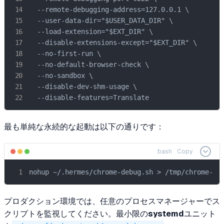
  --remote-debugging-address=127.0.0.1 \

  --user-data-dir="$USER_DATA_DIR" \

  --load-extension="$EXT_DIR" \

  --disable-extensions-except="$EXT_DIR" \

  --no-first-run \

  --no-default-browser-check \

  --no-sandbox \

  --disable-dev-shm-usage \

  --disable-features=Translate
最も単純な永続的な起動は以下の通りです：
bash
Copy
nohup ~/.hermes/chrome-debug.sh > /tmp/chrome-de
プロダクション環境では、任意のプロセスマネージャーでス
クリプトを監視してください。最小限の
systemd
ユニット