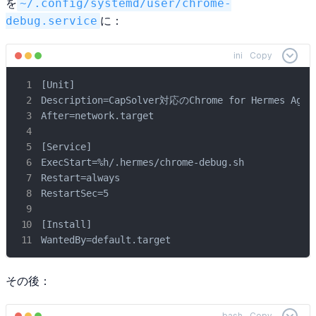
を
~/.config/systemd/user/chrome-
debug.service
に：
ini
Copy
[Unit]

Description=CapSolver対応のChrome for Hermes Agent
After=network.target

[Service]

ExecStart=%h/.hermes/chrome-debug.sh

Restart=always

RestartSec=5

[Install]

WantedBy=default.target
その後：