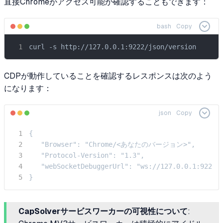
直接Chromeがアクセス可能か確認することもできます：
bash
Copy
curl -s http://127.0.0.1:9222/json/version
CDPが動作していることを確認するレスポンスは次のよう
になります：
json
Copy
{

   "Browser": "Chrome/<あなたのバージョン>",

   "Protocol-Version": "1.3",

   "webSocketDebuggerUrl": "ws://127.0.0.1:9222/d
}
CapSolverサービスワーカーの可視性について
: