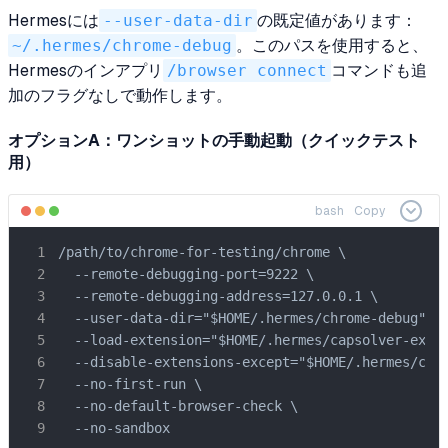
Hermesには
--user-data-dir
の既定値があります：
~/.hermes/chrome-debug
。このパスを使用すると、
Hermesのインアプリ
/browser connect
コマンドも追
加のフラグなしで動作します。
オプションA：ワンショットの手動起動（クイックテスト
用）
bash
Copy
/path/to/chrome-for-testing/chrome \

  --remote-debugging-port=9222 \

  --remote-debugging-address=127.0.0.1 \

  --user-data-dir="$HOME/.hermes/chrome-debug" \

  --load-extension="$HOME/.hermes/capsolver-exten
  --disable-extensions-except="$HOME/.hermes/caps
  --no-first-run \

  --no-default-browser-check \

  --no-sandbox