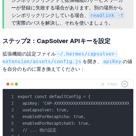
シンボリックリンク下で拡張機能のサービスワーカ
ーが登録に失敗する場合があります。別の場所から
シンボリックリンクしている場合、
readlink -f
で実際のパスを解決し、それを使いましょう。
ステップ2：CapSolver APIキーを設定
拡張機能の設定ファイル
~/.hermes/capsolver-
extension/assets/config.js
を開き、
apiKey
の値
を自分のものに置き換えてください：
js
Copy
export const defaultConfig = {

  apiKey: 'CAP-XXXXXXXXXXXXXXXXXXXXXXXXXXXX
  useCapsolver: true,

  enabledForRecaptcha: true,

  enabledForRecaptchaV3: true,

  // ... 他の設定
