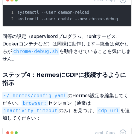
bash
Copy
systemctl --user daemon-reload

systemctl --user enable --now chrome-debug
同等の設定（supervisordプログラム、runitサービス、
Dockerコンテナなど）は同様に動作します—統合は
何かし
ら
が
chrome-debug.sh
を動作させていることを気にしま
せん。
ステップ4：HermesにCDPに接続するように
指示
~/.hermes/config.yaml
のHermes設定を編集してく
ださい。
browser:
セクション（通常は
inactivity_timeout
のみ）を見つけ、
cdp_url
を追
加してください：
yaml
Copy