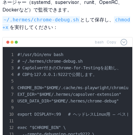
ネージャー（systemd、supervisor、runit、OpenRC、
Dockerなど）で監視できます。
~/.hermes/chrome-debug.sh
として保存し、
chmod
+x
を実行してください：
bash
Copy
#!/usr/bin/env bash

# ~/.hermes/chrome-debug.sh

# CapSolver付きのChrome-for-Testingを起動し、

# CDPを127.0.0.1:9222で公開します。

CHROME_BIN="$HOME/.cache/ms-playwright/chromium-1
EXT_DIR="$HOME/.hermes/capsolver-extension"

USER_DATA_DIR="$HOME/.hermes/chrome-debug"

export DISPLAY=:99   # ヘッドレスLinux用 — ベス
exec "$CHROME_BIN" \

  --remote-debugging-port=9222 \
