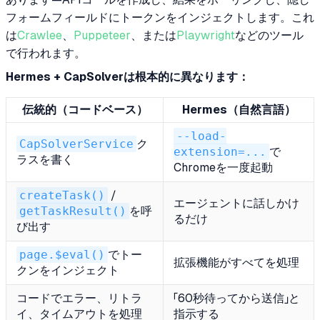
フォームフィールドにトークンをインジェクトします。これ
は
Crawlee
、
Puppeteer
、または
Playwright
などのツール
で行われます。
Hermes + CapSolverは根本的に異なります：
伝統的（コードベース）
Hermes（自然言語）
--load-
CapSolverService
ク
extension=...
で
ラスを書く
Chromeを一度起動
createTask()
/
エージェントに話しかけ
getTaskResult()
を呼
るだけ
び出す
page.$eval()
でトー
拡張機能がすべてを処理
クンをインジェクト
コードでエラー、リトラ
「60秒待ってから送信」と
イ、タイムアウトを処理
指示する