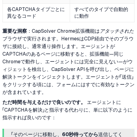
各CAPTCHAタイプごとに
すべてのタイプで自動的
異なるコード
に動作
重要な洞察
：CapSolver Chrome拡張機能は
アタッチされた
ブラウザで実行されます。HermesはCDP経由でそのブラウ
ザに接続し、通常通り操作します。エージェントが
CAPTCHAのあるページに移動すると、拡張機能—同じ
Chromeで動作し、エージェントには完全に見えない—がウ
ィジェットを検出し、CapSolver APIを呼び出し、ページに
解決トークンをインジェクトします。エージェントが「送信」
をクリックする頃には、フォームにはすでに有効なトークン
が含まれています。
ただ時間を与えるだけで良いのです。
エージェントに
「CAPTCHAを解決」と指示する代わりに、単に以下のように
指示すれば良いのです：
「そのページに移動し、
60秒待ってから
送信してく