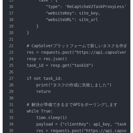
        "task": {

            "type": 'ReCaptchaV2TaskProxyLess',

            "websiteKey": site_key,

            "websiteURL": site_url

        }

    }

    # CapSolverプラットフォームで新しいタスクを作成し
    res = requests.post("https://api.capsolver.co
    resp = res.json()

    task_id = resp.get("taskId")

    if not task_id:

        print("タスクの作成に失敗しました")

        return

    # 解決が準備できるまでAPIをポーリングします

    while True:

        time.sleep(1)

        payload = {"clientKey": api_key, "taskId"
        res = requests.post("https://api.capsolve