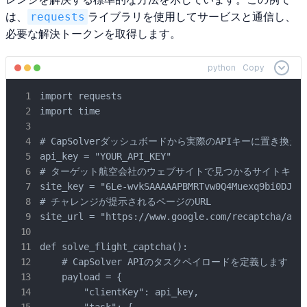
は、
requests
ライブラリを使用してサービスと通信し、
必要な解決トークンを取得します。
python
Copy
import requests

import time

# CapSolverダッシュボードから実際のAPIキーに置き換え
api_key = "YOUR_API_KEY"

# ターゲット航空会社のウェブサイトで見つかるサイトキー

site_key = "6Le-wvkSAAAAAPBMRTvw0Q4Muexq9bi0DJwx_
# チャレンジが提示されるページのURL

site_url = "https://www.google.com/recaptcha/api2
def solve_flight_captcha():

    # CapSolver APIのタスクペイロードを定義します

    payload = {

        "clientKey": api_key,
