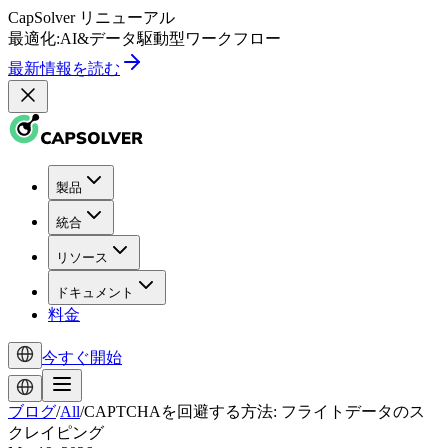
CapSolver
リニューアル
最適化:
AI
&
データ駆動型
ワークフロー
最新情報を読む
製品
統合
リソース
ドキュメント
料金
今すぐ開始
ブログ
/
All
/
CAPTCHAを回避する方法: フライトデータのス
クレイピング