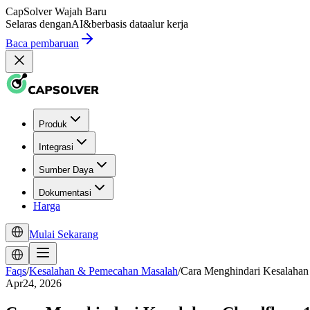
CapSolver
Wajah Baru
Selaras dengan
AI
&
berbasis data
alur kerja
Baca pembaruan
Produk
Integrasi
Sumber Daya
Dokumentasi
Harga
Mulai Sekarang
Faqs
/
Kesalahan & Pemecahan Masalah
/
Cara Menghindari Kesalahan
Apr24, 2026