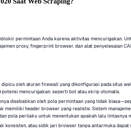
1020 Saat Web Scraping?
emblokir permintaan Anda karena aktivitas mencurigakan. Un
ajemen proxy, fingerprint browser, dan alat penyelesaian
dipicu oleh aturan firewall yang dikonfigurasi pada situs w
rpotensi mencurigakan, seperti bot atau skrip otomatis.
mnya disebabkan oleh pola permintaan yang tidak biasa—se
dak memiliki header browser yang realistis. Sistem manajem
, dan pola perilaku untuk menentukan apakah lalu lintasnya 
g tidak konsisten, atau sidik jari browser tanpa antarmuka 