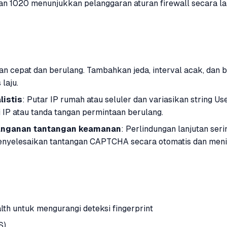
 1020 menunjukkan pelanggaran aturan firewall secara lang
an cepat dan berulang. Tambahkan jeda, interval acak, dan 
laju.
listis
: Putar IP rumah atau seluler dan variasikan string U
 IP atau tanda tangan permintaan berulang.
anganan tantangan keamanan
: Perlindungan lanjutan se
yelesaikan tantangan CAPTCHA secara otomatis dan meniru
th untuk mengurangi deteksi fingerprint
S)