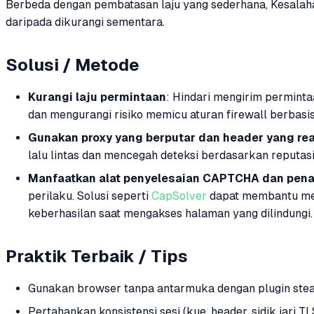
Berbeda dengan pembatasan laju yang sederhana, Kesalahan
daripada dikurangi sementara.
Solusi / Metode
Kurangi laju permintaan
: Hindari mengirim perminta
dan mengurangi risiko memicu aturan firewall berbasis 
Gunakan proxy yang berputar dan header yang rea
lalu lintas dan mencegah deteksi berdasarkan reputasi
Manfaatkan alat penyelesaian CAPTCHA dan pen
perilaku. Solusi seperti
CapSolver
dapat membantu men
keberhasilan saat mengakses halaman yang dilindungi.
Praktik Terbaik / Tips
Gunakan browser tanpa antarmuka dengan plugin steal
Pertahankan konsistensi sesi (kue, header, sidik jari TL