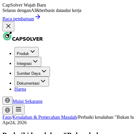
CapSolver
Wajah Baru
Selaras dengan
AI
&
berbasis data
alur kerja
Baca pembaruan
Produk
Integrasi
Sumber Daya
Dokumentasi
Harga
Mulai Sekarang
Faqs
/
Kesalahan & Pemecahan Masalah
/
Perbaiki kesalahan "Bukan ha
Apr24, 2026