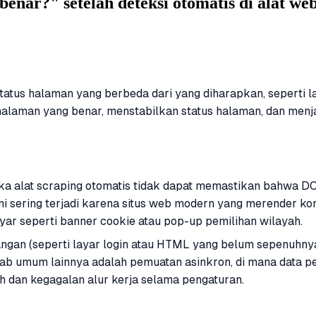
nar?" setelah deteksi otomatis di alat we
 status halaman yang berbeda dari yang diharapkan, seperti l
laman yang benar, menstabilkan status halaman, dan menja
a alat scraping otomatis tidak dapat memastikan bahwa DO
ini sering terjadi karena situs web modern yang merender k
ar seperti banner cookie atau pop-up pemilihan wilayah.
ngan (seperti layar login atau HTML yang belum sepenuhny
bab umum lainnya adalah pemuatan asinkron, di mana data p
h dan kegagalan alur kerja selama pengaturan.