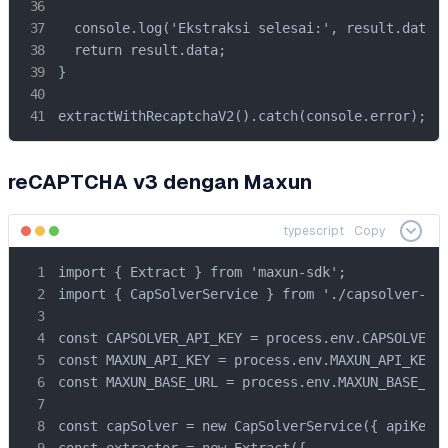
  console.log('Ekstraksi selesai:', result.data);
  return result.data;

}

extractWithRecaptchaV2().catch(console.error);
reCAPTCHA v3 dengan Maxun
typescript
Copy
import { Extract } from 'maxun-sdk';

import { CapSolverService } from './capsolver-ser
const CAPSOLVER_API_KEY = process.env.CAPSOLVER_A
const MAXUN_API_KEY = process.env.MAXUN_API_KEY!;
const MAXUN_BASE_URL = process.env.MAXUN_BASE_URL
const capSolver = new CapSolverService({ apiKey: 