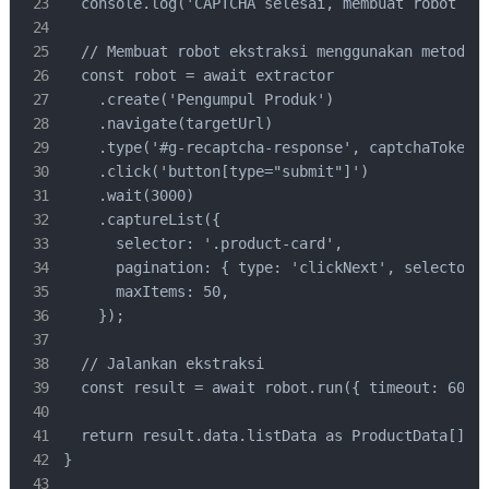
  console.log('CAPTCHA selesai, membuat robot eks
  // Membuat robot ekstraksi menggunakan metode c
  const robot = await extractor

    .create('Pengumpul Produk')

    .navigate(targetUrl)

    .type('#g-recaptcha-response', captchaToken)

    .click('button[type="submit"]')

    .wait(3000)

    .captureList({

      selector: '.product-card',

      pagination: { type: 'clickNext', selector: 
      maxItems: 50,

    });

  // Jalankan ekstraksi

  const result = await robot.run({ timeout: 60000
  return result.data.listData as ProductData[];

}
