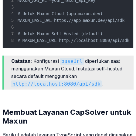
MAXUN_API_KEY=your_maxun_api_key

# Untuk Maxun Cloud (app.maxun.dev)

MAXUN_BASE_URL=https://app.maxun.dev/api/sdk

# Untuk Maxun Self-Hosted (default)

# MAXUN_BASE_URL=http://localhost:8080/api/sdk
Catatan
: Konfigurasi
baseUrl
diperlukan saat
menggunakan Maxun Cloud. Instalasi self-hosted
secara default menggunakan
http://localhost:8080/api/sdk
.
Membuat Layanan CapSolver untuk
Maxun
Berikut adalah layanan TypeScript yang dapat digunakan