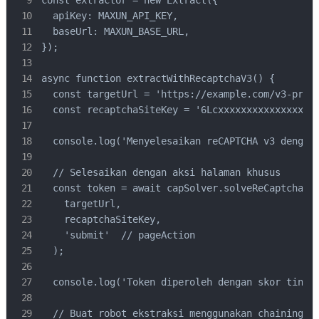
const extractor = new Extract({

  apiKey: MAXUN_API_KEY,

  baseUrl: MAXUN_BASE_URL,

});

async function extractWithRecaptchaV3() {

  const targetUrl = 'https://example.com/v3-prote
  const recaptchaSiteKey = '6Lcxxxxxxxxxxxxxxxxxx
  console.log('Menyelesaikan reCAPTCHA v3 dengan 
  // Selesaikan dengan aksi halaman khusus

  const token = await capSolver.solveReCaptchaV3(
    targetUrl,

    recaptchaSiteKey,

    'submit'  // pageAction

  );

  console.log('Token diperoleh dengan skor tinggi
  // Buat robot ekstraksi menggunakan chaining me