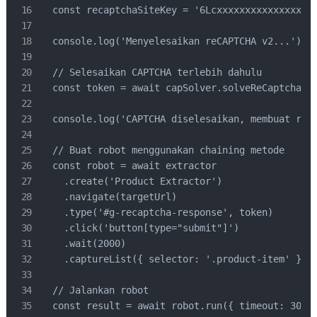
  const recaptchaSiteKey = '6Lcxxxxxxxxxxxxxxxxxx
  console.log('Menyelesaikan reCAPTCHA v2...');

  // Selesaikan CAPTCHA terlebih dahulu

  const token = await capSolver.solveReCaptchaV2(
  console.log('CAPTCHA diselesaikan, membuat robo
  // Buat robot menggunakan chaining metode

  const robot = await extractor

    .create('Product Extractor')

    .navigate(targetUrl)

    .type('#g-recaptcha-response', token)

    .click('button[type="submit"]')

    .wait(2000)

    .captureList({ selector: '.product-item' });

  // Jalankan robot

  const result = await robot.run({ timeout: 30000