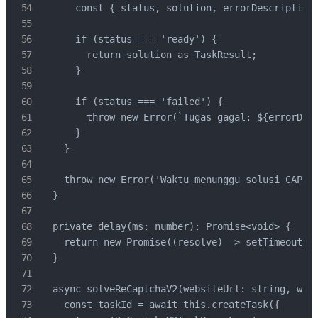
      const { status, solution, errorDescription 
      if (status === 'ready') {

        return solution as TaskResult;

      }

      if (status === 'failed') {

        throw new Error(`Tugas gagal: ${errorDesc
      }

    }

    throw new Error('Waktu menunggu solusi CAPTCH
  }

  private delay(ms: number): Promise<void> {

    return new Promise((resolve) => setTimeout(re
  }

  async solveReCaptchaV2(websiteUrl: string, webs
    const taskId = await this.createTask({
