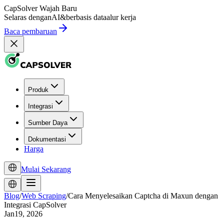
CapSolver
Wajah Baru
Selaras dengan
AI
&
berbasis data
alur kerja
Baca pembaruan
Produk
Integrasi
Sumber Daya
Dokumentasi
Harga
Mulai Sekarang
Blog
/
Web Scraping
/
Cara Menyelesaikan Captcha di Maxun dengan
Integrasi CapSolver
Jan19, 2026