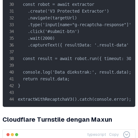
  const robot = await extractor

    .create('V3 Protected Extractor')

    .navigate(targetUrl)

    .type('input[name="g-recaptcha-response"]', t
    .click('#submit-btn')

    .wait(2000)

    .captureText({ resultData: '.result-data' });
  const result = await robot.run({ timeout: 30000
  console.log('Data diekstrak:', result.data);

  return result.data;

}

extractWithRecaptchaV3().catch(console.error);
Cloudflare Turnstile dengan Maxun
typescript
Copy