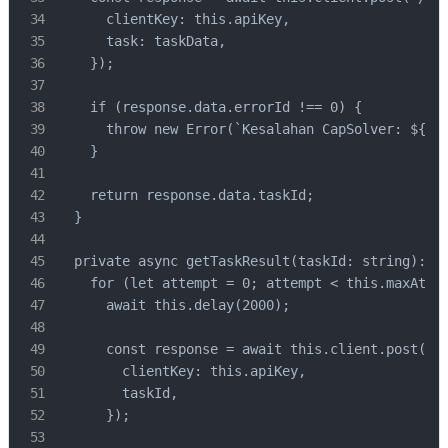
      clientKey: this.apiKey,

      task: taskData,

    });

    if (response.data.errorId !== 0) {

      throw new Error(`Kesalahan CapSolver: ${res
    }

    return response.data.taskId;

  }

  private async getTaskResult(taskId: string): Pr
    for (let attempt = 0; attempt < this.maxAttem
      await this.delay(2000);

      const response = await this.client.post('/g
        clientKey: this.apiKey,

        taskId,

      });
