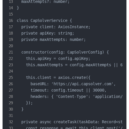
  maxAttempts?: number;

}

class CapSolverService {

  private client: AxiosInstance;

  private apiKey: string;

  private maxAttempts: number;

  constructor(config: CapSolverConfig) {

    this.apiKey = config.apiKey;

    this.maxAttempts = config.maxAttempts || 60;

    this.client = axios.create({

      baseURL: 'https://api.capsolver.com',

      timeout: config.timeout || 30000,

      headers: { 'Content-Type': 'application/jso
    });

  }

  private async createTask(taskData: Record<strin
    const response = await this.client.post('/cre