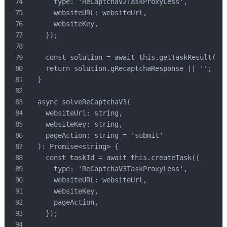
      type: 'ReCaptchaV2TaskProxyLess',

      websiteURL: websiteUrl,

      websiteKey,

    });

    const solution = await this.getTaskResult(tas
    return solution.gRecaptchaResponse || '';

  }

  async solveReCaptchaV3(

    websiteUrl: string,

    websiteKey: string,

    pageAction: string = 'submit'

  ): Promise<string> {

    const taskId = await this.createTask({

      type: 'ReCaptchaV3TaskProxyLess',

      websiteURL: websiteUrl,

      websiteKey,

      pageAction,

    });
