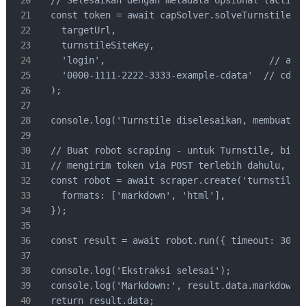
  // Selesaikan dengan metadata opsional (action 
  const token = await capSolver.solveTurnstile(

    targetUrl,

    turnstileSiteKey,

    'login',                              // acti
    '0000-1111-2222-3333-example-cdata'  // cdata
  );

  console.log('Turnstile diselesaikan, membuat ro
  // Buat robot scraping - untuk Turnstile, biasa
  // mengirim token via POST terlebih dahulu, lal
  const robot = await scraper.create('turnstile-s
    formats: ['markdown', 'html'],

  });

  const result = await robot.run({ timeout: 30000
  console.log('Ekstraksi selesai');

  console.log('Markdown:', result.data.markdown?.
  return result.data;
