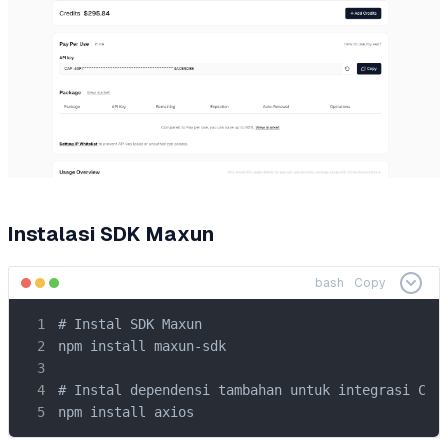
Instalasi SDK Maxun
bash
Copy
# Instal SDK Maxun

npm install maxun-sdk

# Instal dependensi tambahan untuk integrasi CapS
npm install axios