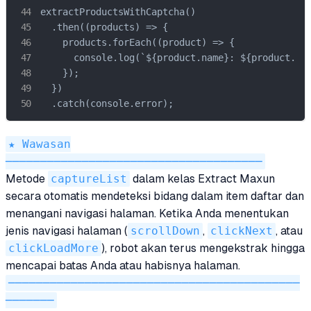
extractProductsWithCaptcha()

  .then((products) => {

    products.forEach((product) => {

      console.log(`${product.name}: ${product.pri
    });

  })

  .catch(console.error);
★ Wawasan
─────────────────────────────────────
Metode
captureList
dalam kelas Extract Maxun
secara otomatis mendeteksi bidang dalam item daftar dan
menangani navigasi halaman. Ketika Anda menentukan
jenis navigasi halaman (
scrollDown
,
clickNext
, atau
clickLoadMore
), robot akan terus mengekstrak hingga
mencapai batas Anda atau habisnya halaman.
──────────────────────────────────────────
───────