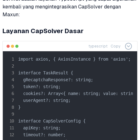
kembali yang mengintegrasikan CapSolver dengan
Maxun:
Layanan CapSolver Dasar
typescript
Copy
import axios, { AxiosInstance } from 'axios';

interface TaskResult {

  gRecaptchaResponse?: string;

  token?: string;

  cookies?: Array<{ name: string; value: string }
  userAgent?: string;

}

interface CapSolverConfig {

  apiKey: string;

  timeout?: number;
