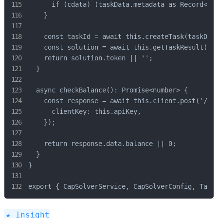
      if (cdata) (taskData.metadata as Record<str
    }

    const taskId = await this.createTask(taskData
    const solution = await this.getTaskResult(tas
    return solution.token || '';

  }

  async checkBalance(): Promise<number> {

    const response = await this.client.post('/get
      clientKey: this.apiKey,

    });

    return response.data.balance || 0;

  }

}

export { CapSolverService, CapSolverConfig, Task
★ Insight