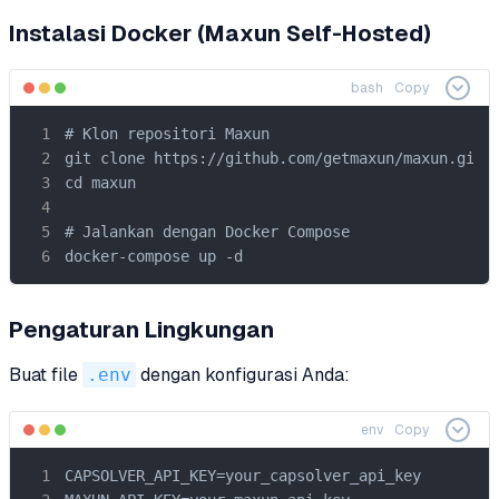
Instalasi Docker (Maxun Self-Hosted)
bash
Copy
# Klon repositori Maxun

git clone https://github.com/getmaxun/maxun.git

cd maxun

# Jalankan dengan Docker Compose

docker-compose up -d
Pengaturan Lingkungan
Buat file
.env
dengan konfigurasi Anda:
env
Copy
CAPSOLVER_API_KEY=your_capsolver_api_key
