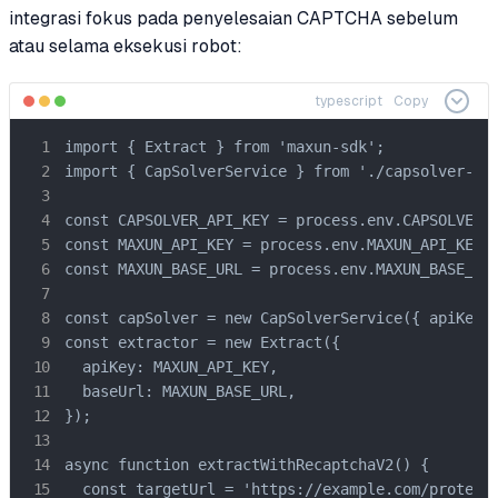
integrasi fokus pada penyelesaian CAPTCHA sebelum
atau selama eksekusi robot:
typescript
Copy
import { Extract } from 'maxun-sdk';

import { CapSolverService } from './capsolver-ser
const CAPSOLVER_API_KEY = process.env.CAPSOLVER_A
const MAXUN_API_KEY = process.env.MAXUN_API_KEY!;
const MAXUN_BASE_URL = process.env.MAXUN_BASE_URL
const capSolver = new CapSolverService({ apiKey: 
const extractor = new Extract({

  apiKey: MAXUN_API_KEY,

  baseUrl: MAXUN_BASE_URL,

});

async function extractWithRecaptchaV2() {

  const targetUrl = 'https://example.com/protecte