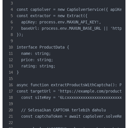
const capSolver = new CapSolverService({ apiKey: 
const extractor = new Extract({

  apiKey: process.env.MAXUN_API_KEY!,

  baseUrl: process.env.MAXUN_BASE_URL || 'https:/
});

interface ProductData {

  name: string;

  price: string;

  rating: string;

}

async function extractProductsWithCaptcha(): Prom
const targetUrl = 'https://example.com/products';
  const siteKey = '6Lcxxxxxxxxxxxxxxxxxxxxxxxxxxx
  // Selesaikan CAPTCHA terlebih dahulu

  const captchaToken = await capSolver.solveReCap