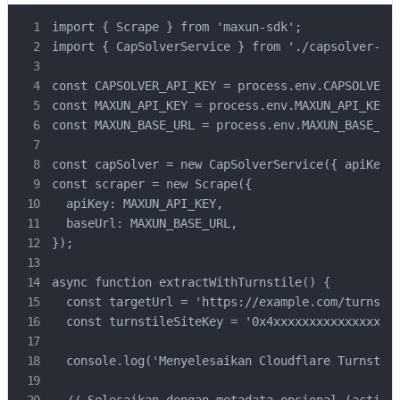
import { Scrape } from 'maxun-sdk';

import { CapSolverService } from './capsolver-ser
const CAPSOLVER_API_KEY = process.env.CAPSOLVER_A
const MAXUN_API_KEY = process.env.MAXUN_API_KEY!;
const MAXUN_BASE_URL = process.env.MAXUN_BASE_URL
const capSolver = new CapSolverService({ apiKey: 
const scraper = new Scrape({

  apiKey: MAXUN_API_KEY,

  baseUrl: MAXUN_BASE_URL,

});

async function extractWithTurnstile() {

  const targetUrl = 'https://example.com/turnstil
  const turnstileSiteKey = '0x4xxxxxxxxxxxxxxxxxx
  console.log('Menyelesaikan Cloudflare Turnstile